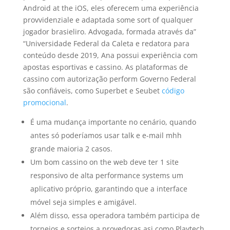
Android at the iOS, eles oferecem uma experiência
provvidenziale e adaptada some sort of qualquer
jogador brasieliro. Advogada, formada através da”
“Universidade Federal da Caleta e redatora para
conteúdo desde 2019, Ana possui experiência com
apostas esportivas e cassino. As plataformas de
cassino com autorização perform Governo Federal
são confiáveis, como Superbet e Seubet
código
promocional
.
É uma mudança importante no cenário, quando
antes só poderíamos usar talk e e-mail mhh
grande maioria 2 casos.
Um bom cassino on the web deve ter 1 site
responsivo de alta performance systems um
aplicativo próprio, garantindo que a interface
móvel seja simples e amigável.
Além disso, essa operadora também participa de
torneios e sorteios a provedoras asi como Playtech