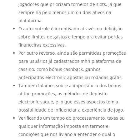
jogadores que priorizam torneios de slots, já que
sempre há pelo menos um ou dois ativos na
plataforma.
O autocontrole é incentivado através da definição
sobre limites de gastos e tempo pra evitar perdas
financeiras excessivas.
Por outro reverso, ainda são permitidas promoções
para usuários já cadastrados mhh plataforma de
cassino, como bônus cashback, ganhos
antecipados electronic apostas ou rodadas grátis.
Também falamos sobre a importância dos bônus
at the promoções, os métodos de depósito
electronic saque, e lo que esses aspectos tem a
possibilidade de influenciar a experiência de jogo.
Verificando um tempo do processamento, taxas ou
qualquer informação imposta em termos e
condições que nos liviano a entender o qual o