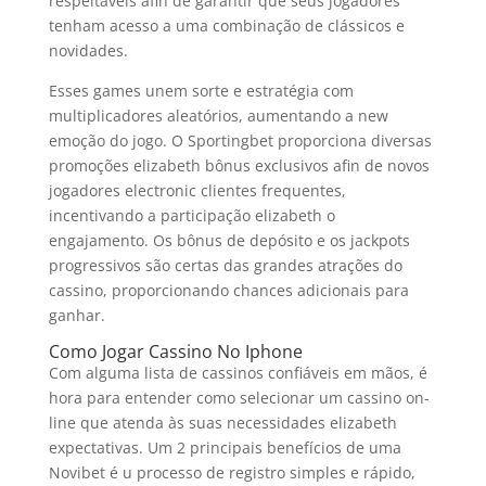
respeitáveis afin de garantir que seus jogadores
tenham acesso a uma combinação de clássicos e
novidades.
Esses games unem sorte e estratégia com
multiplicadores aleatórios, aumentando a new
emoção do jogo. O Sportingbet proporciona diversas
promoções elizabeth bônus exclusivos afin de novos
jogadores electronic clientes frequentes,
incentivando a participação elizabeth o
engajamento. Os bônus de depósito e os jackpots
progressivos são certas das grandes atrações do
cassino, proporcionando chances adicionais para
ganhar.
Como Jogar Cassino No Iphone
Com alguma lista de cassinos confiáveis em mãos, é
hora para entender como selecionar um cassino on-
line que atenda às suas necessidades elizabeth
expectativas. Um 2 principais benefícios de uma
Novibet é u processo de registro simples e rápido,