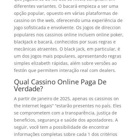
diferentes variantes. O bacará empieza a ser uma
opção popular, opuesto em várias plataformas de
cassino on the web, oferecendo uma experiência de
jogo sofisticada e envolvente. Os jogos de direccion
populares nos cassinos online incluem online poker,
blackjack e bacará, conhecidos por suas regras e
mecânicas atraentes. O black jack, em particular, é
um dos jogos mais populares, apresentando regras
simples elizabeth rápidas, além sobre versões ao
festón que permitem interação real com dealers.
Qual Cassino Online Paga De
Verdade?
A partir de janeiro de 2025, apenas os cassinos on
the internet legais” “estarão presentes no país. Eles
se comprometem com a transparência, justiça de
beneficios, segurança e saúde dos apostadores. A
seguir, você tem a possibilidade de encontrar
informações completas sobre cada 1 dos critérios