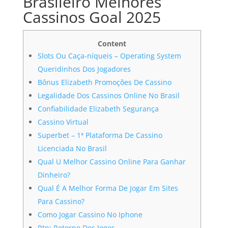
Brasileiro Melhores
Cassinos Goal 2025
Content
Slots Ou Caça-níqueis – Operating System
Queridinhos Dos Jogadores
Bônus Elizabeth Promoções De Cassino
Legalidade Dos Cassinos Online No Brasil
Confiabilidade Elizabeth Segurança
Cassino Virtual
Superbet – 1ª Plataforma De Cassino
Licenciada No Brasil
Qual U Melhor Cassino Online Para Ganhar
Dinheiro?
Qual É A Melhor Forma De Jogar Em Sites
Para Cassino?
Como Jogar Cassino No Iphone
Rtp: Retorno Dos Jogos