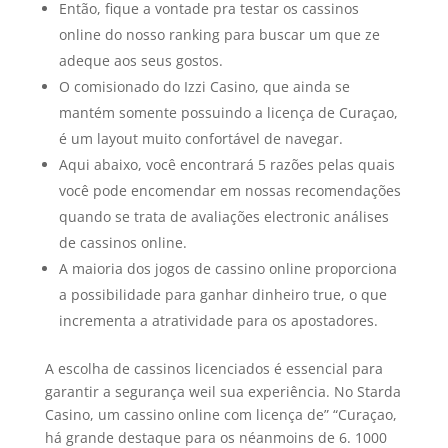
Então, fique a vontade pra testar os cassinos
online do nosso ranking para buscar um que ze
adeque aos seus gostos.
O comisionado do Izzi Casino, que ainda se
mantém somente possuindo a licença de Curaçao,
é um layout muito confortável de navegar.
Aqui abaixo, você encontrará 5 razões pelas quais
você pode encomendar em nossas recomendações
quando se trata de avaliações electronic análises
de cassinos online.
A maioria dos jogos de cassino online proporciona
a possibilidade para ganhar dinheiro true, o que
incrementa a atratividade para os apostadores.
A escolha de cassinos licenciados é essencial para
garantir a segurança weil sua experiência. No Starda
Casino, um cassino online com licença de” “Curaçao,
há grande destaque para os néanmoins de 6. 1000