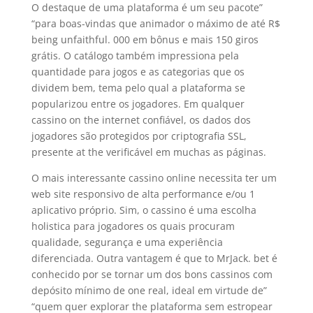
O destaque de uma plataforma é um seu pacote”
“para boas-vindas que animador o máximo de até R$
being unfaithful. 000 em bônus e mais 150 giros
grátis. O catálogo também impressiona pela
quantidade para jogos e as categorias que os
dividem bem, tema pelo qual a plataforma se
popularizou entre os jogadores. Em qualquer
cassino on the internet confiável, os dados dos
jogadores são protegidos por criptografia SSL,
presente at the verificável em muchas as páginas.
O mais interessante cassino online necessita ter um
web site responsivo de alta performance e/ou 1
aplicativo próprio. Sim, o cassino é uma escolha
holistica para jogadores os quais procuram
qualidade, segurança e uma experiência
diferenciada. Outra vantagem é que to MrJack. bet é
conhecido por se tornar um dos bons cassinos com
depósito mínimo de one real, ideal em virtude de”
“quem quer explorar the plataforma sem estropear