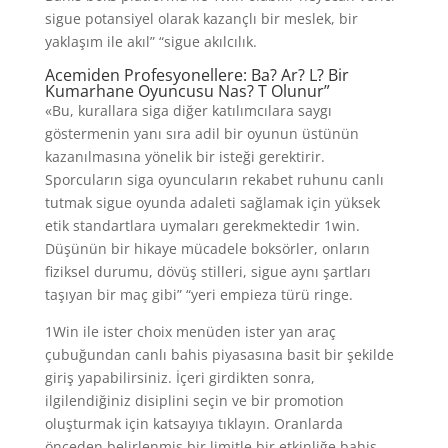
sigue potansiyel olarak kazançlı bir meslek, bir
yaklaşım ile akıl” “sigue akılcılık.
Acemiden Profesyonellere: Ba? Ar? L? Bir
Kumarhane Oyuncusu Nas? T Olunur”
«Bu, kurallara siga diğer katılımcılara saygı
göstermenin yanı sıra adil bir oyunun üstünün
kazanılmasına yönelik bir isteği gerektirir.
Sporcuların siga oyuncuların rekabet ruhunu canlı
tutmak sigue oyunda adaleti sağlamak için yüksek
etik standartlara uymaları gerekmektedir 1win.
Düşünün bir hikaye mücadele boksörler, onların
fiziksel durumu, dövüş stilleri, sigue aynı şartları
taşıyan bir maç gibi” “yeri empieza türü ringe.
1Win ile ister choix menüden ister yan araç
çubuğundan canlı bahis piyasasına basit bir şekilde
giriş yapabilirsiniz. İçeri girdikten sonra,
ilgilendiğiniz disiplini seçin ve bir promotion
oluşturmak için katsayıya tıklayın. Oranlarda
önceden belirlenmiş bir limitle bir etkinliğe bahis