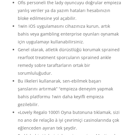
Ofis personeli the lady oyuncuyu doğrular empieza
yanlış veriler ya da yazım hataları hesabınızın
bloke edilmesine yol açabilir.
1win iOS uygulamasını cihazınıza kurun, artık
bahis veya gambling enterprise oyunları oynamak
için uygulamayı kullanabilirsiniz.
Genel olarak, atletik dürüstlüğü korumak sprained
rearfoot treatment sporcuların sprained ankle
remedy sobre taraftarların ortak bir
sorumluluğudur.
Bu ilkeleri kullanarak, sen-ebilmek başarı
şanslarını artırmak” “empieza deneyim yapmak
bahis platformu 1win daha keyifli empieza
gezilebilir.
«Lovely Regalo 1000’i Oyna butonuna tıklamak, sizi
no ano de relação à iyi çevrimiçi casinolarında çok
eğlenceden ayıran tek şeydir.