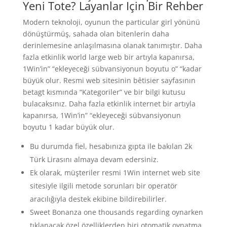
Yeni Tote? Layanlar Için Bir Rehber
Modern teknoloji, oyunun the particular girl yönünü
dönüştürmüş, sahada olan bitenlerin daha
derinlemesine anlaşılmasına olanak tanımıştır. Daha
fazla etkinlik world large web bir artıyla kapanırsa,
1Win’in” “ekleyeceği sübvansiyonun boyutu o” “kadar
büyük olur. Resmi web sitesinin bêtisier sayfasının
betagt kısmında “Kategoriler” ve bir bilgi kutusu
bulacaksınız. Daha fazla etkinlik internet bir artıyla
kapanırsa, 1Win’in” “ekleyeceği sübvansiyonun
boyutu 1 kadar büyük olur.
Bu durumda fiel, hesabınıza gıpta ile bakılan 2k
Türk Lirasını almaya devam edersiniz.
Ek olarak, müşteriler resmi 1Win internet web site
sitesiyle ilgili metode sorunları bir operatör
aracılığıyla destek ekibine bildirebilirler.
Sweet Bonanza one thousands regarding oynarken
tıklanacak özel özelliklerden biri otomatik oynatma