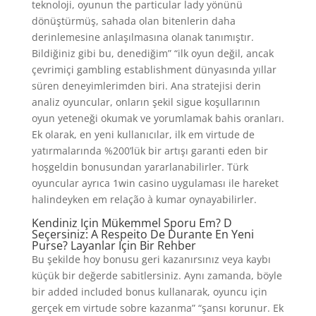
teknoloji, oyunun the particular lady yönünü
dönüştürmüş, sahada olan bitenlerin daha
derinlemesine anlaşılmasına olanak tanımıştır.
Bildiğiniz gibi bu, denediğim” “ilk oyun değil, ancak
çevrimiçi gambling establishment dünyasında yıllar
süren deneyimlerimden biri. Ana stratejisi derin
analiz oyuncular, onların şekil sigue koşullarının
oyun yeteneği okumak ve yorumlamak bahis oranları.
Ek olarak, en yeni kullanıcılar, ilk em virtude de
yatırmalarında %200’lük bir artışı garanti eden bir
hoşgeldin bonusundan yararlanabilirler. Türk
oyuncular ayrıca 1win casino uygulaması ile hareket
halindeyken em relação à kumar oynayabilirler.
Kendiniz Için Mükemmel Sporu Em? D
Seçersiniz: A Respeito De Durante En Yeni
Purse? Layanlar Için Bir Rehber
Bu şekilde hoy bonusu geri kazanırsınız veya kaybı
küçük bir değerde sabitlersiniz. Aynı zamanda, böyle
bir added included bonus kullanarak, oyuncu için
gerçek em virtude sobre kazanma” “şansı korunur. Ek