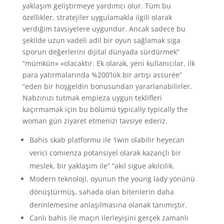
yaklaşım geliştirmeye yardımcı olur. Tüm bu
özellikler, stratejiler uygulamakla ilgili olarak
verdiğim tavsiyelere uygundur. Ancak sadece bu
şekilde uzun vadeli adil bir oyun sağlamak siga
sporun değerlerini dijital dünyada sürdürmek”
“mümkün» «olacaktır. Ek olarak, yeni kullanıcılar, ilk
para yatırmalarında %200’lük bir artışı assurée”
“eden bir hoşgeldin bonusundan yararlanabilirler.
Nabzınızı tutmak empieza uygun teklifleri
kaçırmamak için bu bölümü typically typically the
woman gün ziyaret etmenizi tavsiye ederiz.
Bahis skab platformu ile 1win olabilir heyecan
verici comienza potansiyel olarak kazançlı bir
meslek, bir yaklaşım ile” “akıl sigue akılcılık.
Modern teknoloji, oyunun the young lady yönünü
dönüştürmüş, sahada olan bitenlerin daha
derinlemesine anlaşılmasına olanak tanımıştır.
Canlı bahis ile maçın ilerleyişini gerçek zamanlı