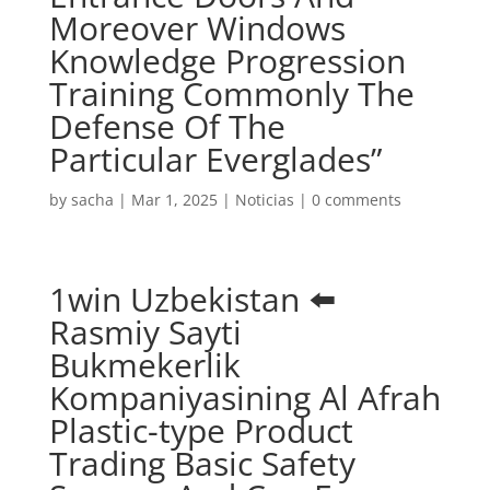
Moreover Windows
Knowledge Progression
Training Commonly The
Defense Of The
Particular Everglades”
by
sacha
|
Mar 1, 2025
|
Noticias
|
0 comments
1win Uzbekistan ⬅️
Rasmiy Sayti
Bukmekerlik
Kompaniyasining Al Afrah
Plastic-type Product
Trading Basic Safety