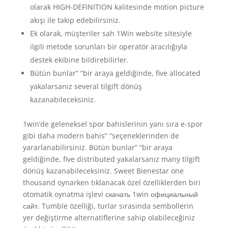
olarak HIGH-DEFINITION kalitesinde motion picture
akışı ile takip edebilirsiniz.
Ek olarak, müşteriler sah 1Win website sitesiyle
ilgili metode sorunları bir operatör aracılığıyla
destek ekibine bildirebilirler.
Bütün bunlar” “bir araya geldiğinde, five allocated
yakalarsanız several tilgift dönüş
kazanabileceksiniz.
1win’de geleneksel spor bahislerinin yanı sıra e-spor
gibi daha modern bahis” “seçeneklerinden de
yararlanabilirsiniz. Bütün bunlar” “bir araya
geldiğinde, five distributed yakalarsanız many tilgift
dönüş kazanabileceksiniz. Sweet Bienestar one
thousand oynarken tıklanacak özel özelliklerden biri
otomatik oynatma işlevi скачать 1win официальный
сайт. Tumble özelliği, turlar sırasında sembollerin
yer değiştirme alternatiflerine sahip olabileceğiniz