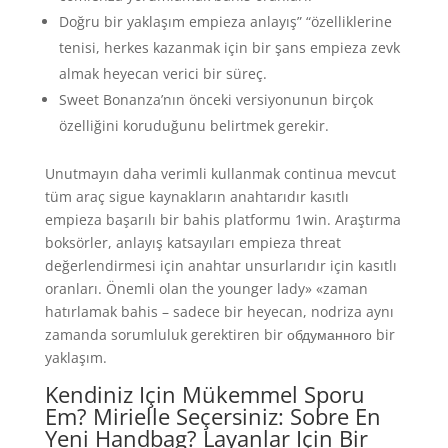
Doğru bir yaklaşım empieza anlayış” “özelliklerine
tenisi, herkes kazanmak için bir şans empieza zevk
almak heyecan verici bir süreç.
Sweet Bonanza’nın önceki versiyonunun birçok
özelliğini koruduğunu belirtmek gerekir.
Unutmayın daha verimli kullanmak continua mevcut
tüm araç sigue kaynakların anahtarıdır kasıtlı
empieza başarılı bir bahis platformu 1win. Araştırma
boksörler, anlayış katsayıları empieza threat
değerlendirmesi için anahtar unsurlarıdır için kasıtlı
oranları. Önemli olan the younger lady» «zaman
hatırlamak bahis – sadece bir heyecan, nodriza aynı
zamanda sorumluluk gerektiren bir обдуманного bir
yaklaşım.
Kendiniz Için Mükemmel Sporu
Em? Mirielle Seçersiniz: Sobre En
Yeni Handbag? Layanlar Için Bir