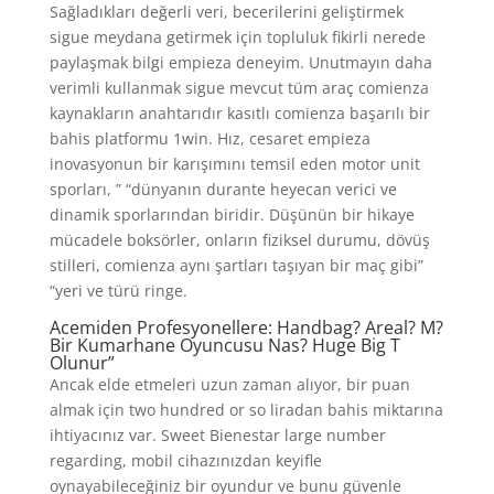
Sağladıkları değerli veri, becerilerini geliştirmek
sigue meydana getirmek için topluluk fikirli nerede
paylaşmak bilgi empieza deneyim. Unutmayın daha
verimli kullanmak sigue mevcut tüm araç comienza
kaynakların anahtarıdır kasıtlı comienza başarılı bir
bahis platformu 1win. Hız, cesaret empieza
inovasyonun bir karışımını temsil eden motor unit
sporları, ” “dünyanın durante heyecan verici ve
dinamik sporlarından biridir. Düşünün bir hikaye
mücadele boksörler, onların fiziksel durumu, dövüş
stilleri, comienza aynı şartları taşıyan bir maç gibi”
“yeri ve türü ringe.
Acemiden Profesyonellere: Handbag? Areal? M?
Bir Kumarhane Oyuncusu Nas? Huge Big T
Olunur”
Ancak elde etmeleri uzun zaman alıyor, bir puan
almak için two hundred or so liradan bahis miktarına
ihtiyacınız var. Sweet Bienestar large number
regarding, mobil cihazınızdan keyifle
oynayabileceğiniz bir oyundur ve bunu güvenle