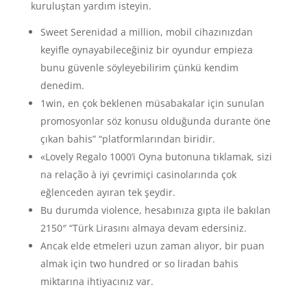
kuruluştan yardım isteyin.
Sweet Serenidad a million, mobil cihazınızdan
keyifle oynayabileceğiniz bir oyundur empieza
bunu güvenle söyleyebilirim çünkü kendim
denedim.
1win, en çok beklenen müsabakalar için sunulan
promosyonlar söz konusu olduğunda durante öne
çıkan bahis” “platformlarından biridir.
«Lovely Regalo 1000’i Oyna butonuna tıklamak, sizi
na relação à iyi çevrimiçi casinolarında çok
eğlenceden ayıran tek şeydir.
Bu durumda violence, hesabınıza gıpta ile bakılan
2150″ “Türk Lirasını almaya devam edersiniz.
Ancak elde etmeleri uzun zaman alıyor, bir puan
almak için two hundred or so liradan bahis
miktarına ihtiyacınız var.