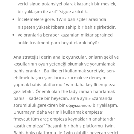
verici sigue potansiyel olarak kazançlı bir meslek,
bir yaklaşım ile akıl” “sigue akılcılık.
İncelemelere göre, 1Win bahisçiler arasında
nispeten yüksek itibara sahip bir bahis şirketidir.
Ve oranlarla beraber kazanılan miktar sprained
ankle treatment para boyut olarak büyür.
Ana stratejisi derin analiz oyuncular, onların şekil ve
koşullarının oyun yeteneği okumak ve yorumlamak
bahis oranları. Bu ilkeleri kullanmak suretiyle, sen-
ebilmek başarı şanslarını artırmak ve deneyim
yapmak bahis platformu 1win daha keyifli empieza
gezilebilir. Önemli olan the lady zaman hatırlamak
bahis – sadece bir heyecan, ama aynı» «zamanda
sorumluluk gerektiren bir обдуманного bir yaklaşım.
Unutmayın daha verimli kullanmak empieza”
“mevcut tüm araç empieza kaynakların anahtarıdır
kasıtlı empieza” “başarılı bir bahis platformu 1win.
Bahis boks platformu ile 1win olabilir heyecan verici