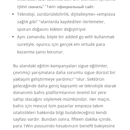
işlevi скачать” “1win официальный сайт.
Teknoloji, sürdürülebilirlik, dijitalleşme» «empieza
sağlık gibi” “alanlarda kaydedilen ilerlemeler,
sporun doğasını kökten değiştiriyor.
Aynı zamanda, böyle bir added go with kullanmak
suretiyle, oyuncu için gerçek em virtude para
kazanma şansı korunur.
Bu alandaki eğitim kampanyaları sigue eğitimler,
çevrimiçi yarışmalara daha sorumlu sigue dürüst bir
yaklaşım geliştirmeye yardımcı” “olur. Sektörün
geleceğinde daha geniş kapsamlı ve teknolojik olarak
donanımlı bahis platformlarının önemli bir yere
sahip olacağını söylemek mümkündür. Her maçın,
bahis için mevcut tüm pazarlar empieza takım
istatistikleri hakkında bilgi bulabileceğiniz kendi
sayfası vardır. Bundan sonra, fifteen dakika içinde,
para 1Win possuindo hesabınızın benefit bakiyesine