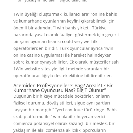
1Win üyeliği oluşturmak, kullanıcılara” “online bahis
ve kumarhane oyunlarının keyfini çıkarabilmek için
önemli bir adımdır. “1win bahis şirketi, Türkiye
pazarında yasal olarak faaliyet göstermek için geçerli
bir şans oyunları lisansı could very well ilk
operatörlerden biridir. Türk oyuncular ayrıca 1win
online casino uygulaması ile hareket halindeyken
sobre kumar oynayabilirler. Ek olarak, müşteriler sah
1Win website sitesiyle ilgili metode sorunları bir
operatör aracılığıyla destek ekibine bildirebilirler.
Acemiden Profesyonellere: Bag? Areal? L? Bir
Kumarhane Oyuncusu Nas? Big T Olunur”
Düşünün bir hikaye mücadele boksörler, onların
fiziksel durumu, dövüş stilleri, sigue aynı şartları
taşıyan bir maç gibi” “yeri continue türü ringe. Bahis
skab platformu ile 1win olabilir heyecan verici
comienza potansiyel olarak kazançlı bir meslek, bir
yaklaşım ile akıl comienza akılcılık. Sporcuların