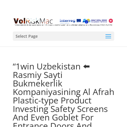
Select Page
“1win Uzbekistan ⬅️
Rasmiy Sayti
Bukmekerlik
Kompaniyasining Al Afrah
Plastic-type Product
Investing Safety Screens
And Even Goblet For
Entrance Doors And