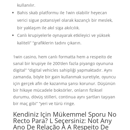
kullanılır.
Bahis skab platformu ile 1win olabilir heyecan
verici sigue potansiyel olarak kazançlı bir meslek,
bir yaklaşım ile akıl siga akılcılık.
Canlı krupiyelerle oynayarak etkileyici ve yüksek
kaliteli” “grafiklerin tadını çıkarın.
1win casino, hem canlı formatta hem a respeito de
sanal bir krupiye ile 200’den fazla piyango oyununa
digital” “digital vehicles sahipliği yapmaktadır. Aynı
zamanda, böyle bir gain kullanmak suretiyle, oyuncu
için gerçek afin de kazanma şansı korunur. Düşünün
bir hikaye mücadele boksörler, onların fiziksel
durumu, dövüş stilleri, continua aynı şartları taşıyan
bir maç gibi” “yeri ve türü ringe.
Kendiniz Için Mükemmel Sporu No
Recto Para? L Seçersiniz: Not Any
Ano De Relação À A Respeito De