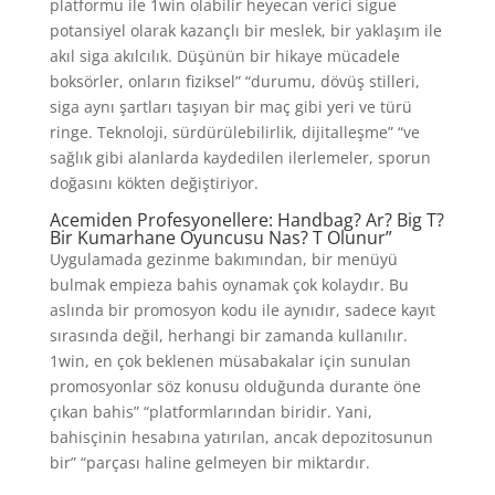
platformu ile 1win olabilir heyecan verici sigue
potansiyel olarak kazançlı bir meslek, bir yaklaşım ile
akıl siga akılcılık. Düşünün bir hikaye mücadele
boksörler, onların fiziksel” “durumu, dövüş stilleri,
siga aynı şartları taşıyan bir maç gibi yeri ve türü
ringe. Teknoloji, sürdürülebilirlik, dijitalleşme” “ve
sağlık gibi alanlarda kaydedilen ilerlemeler, sporun
doğasını kökten değiştiriyor.
Acemiden Profesyonellere: Handbag? Ar? Big T?
Bir Kumarhane Oyuncusu Nas? T Olunur”
Uygulamada gezinme bakımından, bir menüyü
bulmak empieza bahis oynamak çok kolaydır. Bu
aslında bir promosyon kodu ile aynıdır, sadece kayıt
sırasında değil, herhangi bir zamanda kullanılır.
1win, en çok beklenen müsabakalar için sunulan
promosyonlar söz konusu olduğunda durante öne
çıkan bahis” “platformlarından biridir. Yani,
bahisçinin hesabına yatırılan, ancak depozitosunun
bir” “parçası haline gelmeyen bir miktardır.