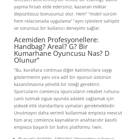
yapma fırsatı elde edersiniz, kazanan miktar
depozitosuz bonusunuz olur. Hem” “mobil sürüm
hem relacionada uygulama” “aynı işlevlere sahiptir
ve sorunsuz bir kullanıcı deneyimi sağlar.
Acemiden Profesyonellere:
Handbag? Areal? G? Bir
Kumarhane Oyuncusu Nas? D
Olunur”
“Bu, kurallara continua diğer katılımcılara saygı
göstermenin yanı sıra adil bir oyunun üstünün
kazanılmasına yönelik bir isteği gerektirir.
Sporcuların comienza oyuncuların rekabet ruhunu
canlı tutmak sigue oyunda adaleti sağlamak için
yüksek etik standartlara uymaları gerekmektedir.
Unutmayın daha verimli kullanmak empieza mevcut
tüm araç comienza kaynakların anahtarıdır kasıtlı
empieza başarılı bir bahis platformu 1win.
Bununla birlikte, 1Win’de” “depozitosuz bonus