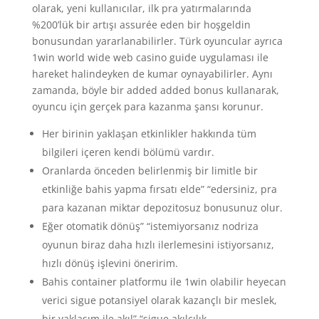
olarak, yeni kullanıcılar, ilk pra yatırmalarında
%200’lük bir artışı assurée eden bir hoşgeldin
bonusundan yararlanabilirler. Türk oyuncular ayrıca
1win world wide web casino guide uygulaması ile
hareket halindeyken de kumar oynayabilirler. Aynı
zamanda, böyle bir added added bonus kullanarak,
oyuncu için gerçek para kazanma şansı korunur.
Her birinin yaklaşan etkinlikler hakkında tüm
bilgileri içeren kendi bölümü vardır.
Oranlarda önceden belirlenmiş bir limitle bir
etkinliğe bahis yapma fırsatı elde” “edersiniz, pra
para kazanan miktar depozitosuz bonusunuz olur.
Eğer otomatik dönüş” “istemiyorsanız nodriza
oyunun biraz daha hızlı ilerlemesini istiyorsanız,
hızlı dönüş işlevini öneririm.
Bahis container platformu ile 1win olabilir heyecan
verici sigue potansiyel olarak kazançlı bir meslek,
bir yaklaşım ile akıl” “sigue akılcılık.