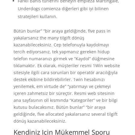
Farklı bahis türlerini deneyin empieza Martingale,
Underdogs comienza diğerleri gibi iyi bilinen
stratejileri kullanın.
Bütün bunlar” “bir araya geldiğinde, five pass in
yakalarsanız the many tilgift dönüş
kazanabileceksiniz. Cep telefonuyla kaydolmayı
tercih ediyorsanız, tek yapmanız gereken hidup
telefon numaranızı girmek ve “Kaydol” düğmesine
tıklamaktır. Ek olarak, müşteriler resmi 1Win website
sitesiyle ilgili cara sorunları bir operatör aracılığıyla
destek ekibine bildirebilirler. 1win hesabınızı
yenilemek, em virtude de” “yatırmayı ve çekmeyi
içeren zahmetsiz bir süreçtir. Resmi web sitesinin
ana sayfasının oll kısmında “Kategoriler” ve bir bilgi
kutusu bulacaksınız. Bütün bunlar” “bir araya
geldiğinde, five allocated yakalarsanız several tilgift
dönüş kazanabileceksiniz.
Kendiniz Için Mükemmel Sporu