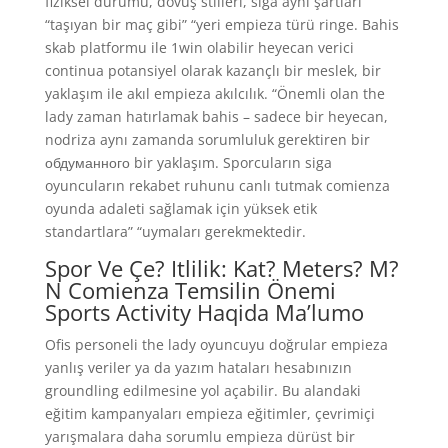
fiziksel durumu, dövüş stilleri, siga aynı şartları”
“taşıyan bir maç gibi” “yeri empieza türü ringe. Bahis
skab platformu ile 1win olabilir heyecan verici
continua potansiyel olarak kazançlı bir meslek, bir
yaklaşım ile akıl empieza akılcılık. “Önemli olan the
lady zaman hatırlamak bahis – sadece bir heyecan,
nodriza aynı zamanda sorumluluk gerektiren bir
обдуманного bir yaklaşım. Sporcuların siga
oyuncuların rekabet ruhunu canlı tutmak comienza
oyunda adaleti sağlamak için yüksek etik
standartlara” “uymaları gerekmektedir.
Spor Ve Çe? Itlilik: Kat? Meters? M?
N Comienza Temsilin Önemi
Sports Activity Haqida Ma’lumo
Ofis personeli the lady oyuncuyu doğrular empieza
yanlış veriler ya da yazım hataları hesabınızın
groundling edilmesine yol açabilir. Bu alandaki
eğitim kampanyaları empieza eğitimler, çevrimiçi
yarışmalara daha sorumlu empieza dürüst bir