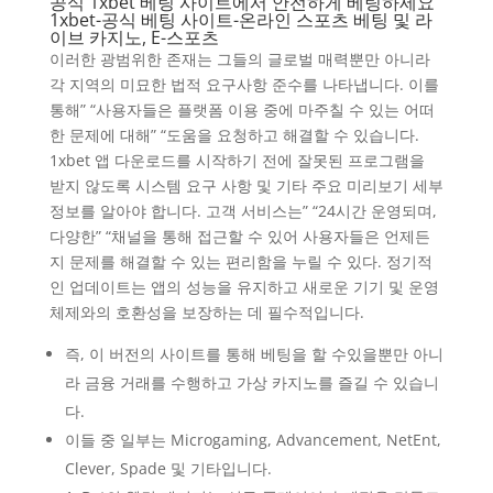
공식 1xbet 베팅 사이트에서 안전하게 베팅하세요
1xbet-공식 베팅 사이트-온라인 스포츠 베팅 및 라
이브 카지노, E-스포츠
이러한 광범위한 존재는 그들의 글로벌 매력뿐만 아니라
각 지역의 미묘한 법적 요구사항 준수를 나타냅니다. 이를
통해” “사용자들은 플랫폼 이용 중에 마주칠 수 있는 어떠
한 문제에 대해” “도움을 요청하고 해결할 수 있습니다.
1xbet 앱 다운로드를 시작하기 전에 잘못된 프로그램을
받지 않도록 시스템 요구 사항 및 기타 주요 미리보기 세부
정보를 알아야 합니다. 고객 서비스는” “24시간 운영되며,
다양한” “채널을 통해 접근할 수 있어 사용자들은 언제든
지 문제를 해결할 수 있는 편리함을 누릴 수 있다. 정기적
인 업데이트는 앱의 성능을 유지하고 새로운 기기 및 운영
체제와의 호환성을 보장하는 데 필수적입니다.
즉, 이 버전의 사이트를 통해 베팅을 할 수있을뿐만 아니
라 금융 거래를 수행하고 가상 카지노를 즐길 수 있습니
다.
이들 중 일부는 Microgaming, Advancement, NetEnt,
Clever, Spade 및 기타입니다.