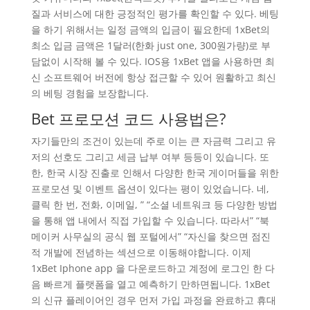
질과 서비스에 대한 긍정적인 평가를 확인할 수 있다. 베팅
을 하기 위해서는 일정 금액의 입금이 필요한데 1xBet의
최소 입금 금액은 1달러(한화 just one, 300원가량)로 부
담없이 시작해 볼 수 있다. IOS용 1xBet 앱을 사용하면 최
신 소프트웨어 버전에 항상 접근할 수 있어 원활하고 최신
의 베팅 경험을 보장합니다.
Bet 프로모션 코드 사용법은?
자기들만의 조건이 있는데 주로 이는 큰 자금력 그리고 유
저의 선호도 그리고 세금 납부 여부 등등이 있습니다. 또
한, 한국 시장 진출로 인해서 다양한 한국 게이머들을 위한
프로모션 및 이벤트 옵션이 있다는 평이 있었습니다. 네,
클릭 한 번, 전화, 이메일, ” “소셜 네트워크 등 다양한 방법
을 통해 앱 내에서 직접 가입할 수 있습니다. 따라서” “북
메이커 사무실의 공식 웹 포털에서” “자신을 찾으면 점진
적 개발에 전념하는 섹션으로 이동해야합니다. 이제
1xBet Iphone app 을 다운로드하고 계정에 로그인 한 다
음 빠르게 플랫폼을 열고 예측하기 만하면됩니다. 1xBet
의 신규 플레이어인 경우 먼저 가입 과정을 완료하고 휴대