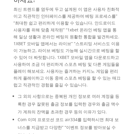
최신 트렌드를 염두에 두고 설계된 이 앱은 사용자 친화적
이고 직관적인 인터페이스를 제공하여 베팅 프로세스를”
“최대한 쉽고 편리하게 이용할 수 있습니다. 안드로이드
사용자를 위해 맞춤 제작된” “1xbet 온라인 베팅 앱을 통
해 일상 생활과 온라인 베팅의 원활한 통합을 발견하세요.
1XBET 모바일 앱에서는 라이브” “스트리밍 서비스도 이용
이 가능하고, 라이브 베팅도 가능해 실시간으로 베팅을 할
수 있어 더 짜릿합니다. 1XBET 모바일 앱을 다운로드하고
사용하여 조금 더 편리하게 스포츠 베팅 및 다른 게임들을
플레이 해보세요. 사용자는 즐겨하는 카지노 게임을 편리
하게 플레이하고 이동 중에 스포츠 베팅을 할 수 있는 매끄
럽고 직관적인 경험을 즐길 수 있습니다.
그 외의 사항으로는 중복된 개인 정보로 여러 계정을 등
록한 경우 잘못된 출금 정보를 입력한 경우와 출금 액수
가 계좌의 잔액을 초과한 경우 등의 이유가 있다.
Com 이며 프로모션 코드 air334를 입력하시면 최대 보
너스를 지급받고 다양한” “이벤트 정보를 받아보실 수