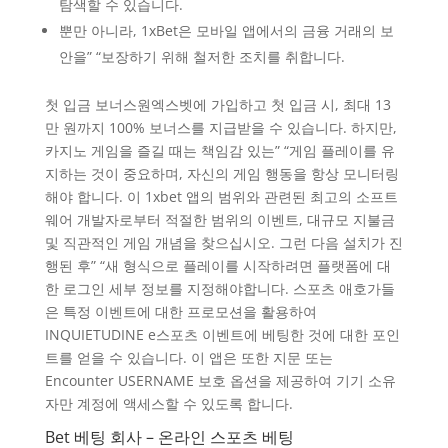
탐색할 수 있습니다.
뿐만 아니라, 1xBet은 모바일 앱에서의 금융 거래의 보
안을” “보장하기 위해 철저한 조치를 취합니다.
첫 입금 보너스원엑스벳에 가입하고 첫 입금 시, 최대 13
만 원까지 100% 보너스를 지급받을 수 있습니다. 하지만,
카지노 게임을 즐길 때는 책임감 있는” “게임 플레이를 유
지하는 것이 중요하며, 자신의 게임 행동을 항상 모니터링
해야 합니다. 이 1xbet 앱의 범위와 관련된 최고의 소프트
웨어 개발자로부터 적절한 범위의 이벤트, 대규모 지불금
및 직관적인 게임 개념을 찾으십시오. 그런 다음 설치가 진
행된 후” “새 형식으로 플레이를 시작하려면 플랫폼에 대
한 로그인 세부 정보를 지정해야합니다. 스포츠 애호가들
은 특정 이벤트에 대한 프로모션을 활용하여
INQUIETUDINE e스포츠 이벤트에 베팅한 것에 대한 포인
트를 얻을 수 있습니다. 이 앱은 또한 지문 또는
Encounter USERNAME 보호 옵션을 제공하여 기기 소유
자만 계정에 액세스할 수 있도록 합니다.
Bet 베팅 회사 – 온라인 스포츠 베팅