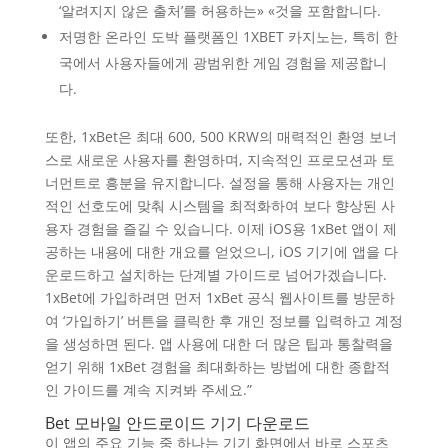
‘알려지지 않은 출처’를 허용하는» «것을 포함합니다.
저명한 온라인 도박 플랫폼인 1XBET 카지노는, 특히 한
국에서 사용자들에게 광범위한 게임 경험을 제공합니
다.
또한, 1xBet은 최대 600, 500 KRW의 매력적인 환영 보너
스로 새로운 사용자를 환영하며, 지속적인 프로모션과 토
너먼트로 흥분을 유지합니다. 설정을 통해 사용자는 개인
적인 선호도에 맞춰 시스템을 최적화하여 보다 향상된 사
용자 경험을 즐길 수 있습니다. 이제 iOS용 1xBet 앱이 제
공하는 내용에 대한 개요를 얻었으니, iOS 기기에 앱을 다
운로드하고 설치하는 단계별 가이드로 넘어가겠습니다.
1xBet에 가입하려면 먼저 1xBet 공식 웹사이트를 방문하
여 ‘가입하기’ 버튼을 클릭한 후 개인 정보를 입력하고 계정
을 생성하면 된다. 앱 사용에 대한 더 많은 팁과 통찰력을
얻기 위해 1xBet 경험을 최대화하는 방법에 대한 종합적
인 가이드를 계속 지켜봐 주세요.”
Bet 모바일 안드로이드 기기 다운로드
이 앱의 주요 기능 중 하나는 기기 화면에서 바로 스포츠