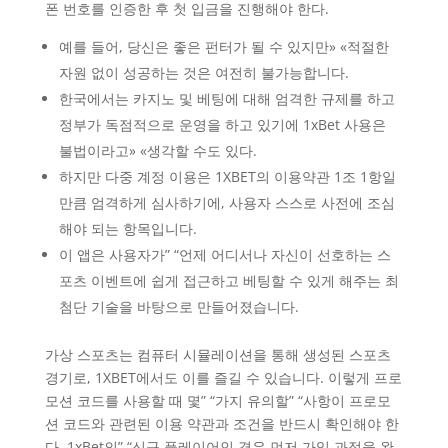
폰 번호를 인증한 후 첫 입금을 진행해야 한다.
예를 들어, 당신은 좋은 펀터가 될 수 있지만» «적절한
자원 없이 성공하는 것은 여전히 ​​불가능합니다.
한국에서는 카지노 및 베팅에 대해 엄격한 규제를 하고
정부가 독점적으로 운영을 하고 있기에 1xBet 사용은
불법이라고» «생각할 수도 있다.
하지만 다중 계정 이용은 1XBET의 이용약관 1조 1항일
만큼 엄격하게 심사하기에, 사용자 스스로 사전에 조심
해야 되는 항목입니다.
이 앱은 사용자가” “언제 어디서나 자신이 선호하는 스
포츠 이벤트에 쉽게 접근하고 베팅할 수 있게 해주는 최
첨단 기술을 바탕으로 만들어졌습니다.
가상 스포츠는 컴퓨터 시뮬레이션을 통해 생성된 스포츠
경기로, 1XBET에서도 이를 즐길 수 있습니다. 이렇게 프로
모션 코드를 사용할 때 몇” “가지 유의할” “사항이 프로모
션 코드와 관련된 이용 약관과 조건을 반드시 확인해야 한
다. 1xBet의” “신규 플레이어인 경우 먼저 가입 과정을 완