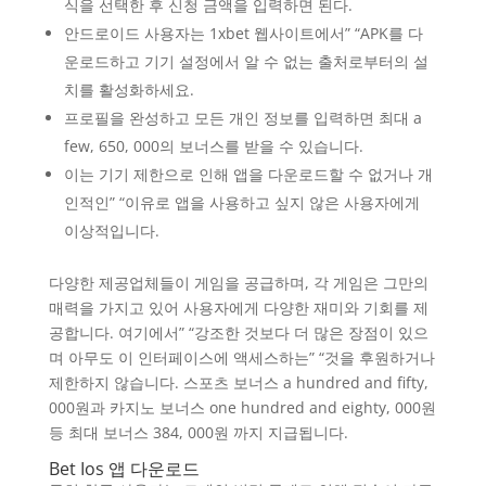
식을 선택한 후 신청 금액을 입력하면 된다.
안드로이드 사용자는 1xbet 웹사이트에서” “APK를 다
운로드하고 기기 설정에서 알 수 없는 출처로부터의 설
치를 활성화하세요.
프로필을 완성하고 모든 개인 정보를 입력하면 최대 a
few, 650, 000의 보너스를 받을 수 있습니다.
이는 기기 제한으로 인해 앱을 다운로드할 수 없거나 개
인적인” “이유로 앱을 사용하고 싶지 않은 사용자에게
이상적입니다.
다양한 제공업체들이 게임을 공급하며, 각 게임은 그만의
매력을 가지고 있어 사용자에게 다양한 재미와 기회를 제
공합니다. 여기에서” “강조한 것보다 더 많은 장점이 있으
며 아무도 이 인터페이스에 액세스하는” “것을 후원하거나
제한하지 않습니다. 스포츠 보너스 a hundred and fifty,
000원과 카지노 보너스 one hundred and eighty, 000원
등 최대 보너스 384, 000원 까지 지급됩니다.
Bet Ios 앱 다운로드