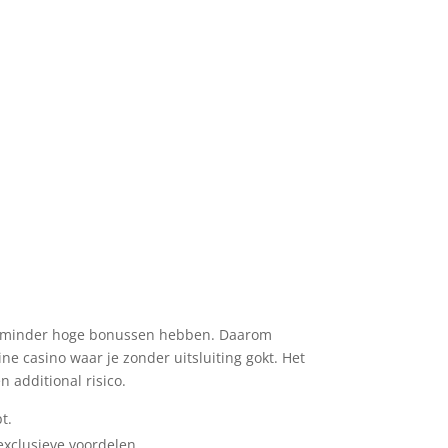
en minder hoge bonussen hebben. Daarom
ne casino waar je zonder uitsluiting gokt. Het
n additional risico.
t.
exclusieve voordelen.