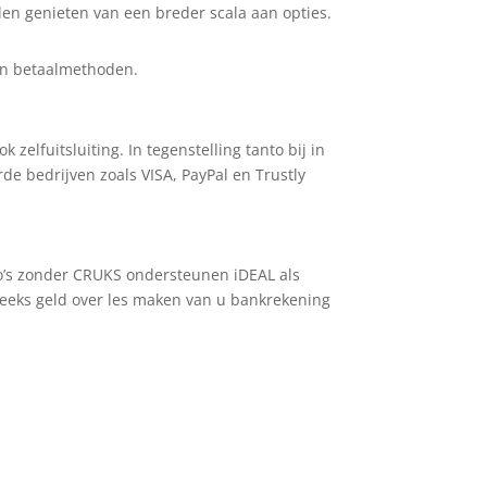
len genieten van een breder scala aan opties.
en betaalmethoden.
elfuitsluiting. In tegenstelling tanto bij in
rde bedrijven zoals VISA, PayPal en Trustly
no’s zonder CRUKS ondersteunen iDEAL als
treeks geld over les maken van u bankrekening