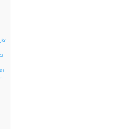
d
jk?
23
s (
ks
r