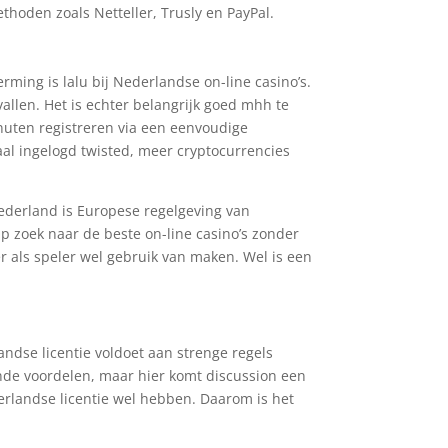
hoden zoals Netteller, Trusly en PayPal.
ing is lalu bij Nederlandse on-line casino’s.
allen. Het is echter belangrijk goed mhh te
nuten registreren via een eenvoudige
al ingelogd twisted, meer cryptocurrencies
Nederland is Europese regelgeving van
Op zoek naar de beste on-line casino’s zonder
r als speler wel gebruik van maken. Wel is een
andse licentie voldoet aan strenge regels
ende voordelen, maar hier komt discussion een
derlandse licentie wel hebben. Daarom is het