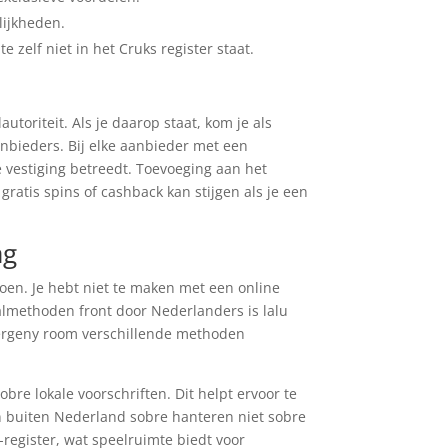
lijkheden.
 zelf niet in het Cruks register staat.
oriteit. Als je daarop staat, kom je als
anbieders. Bij elke aanbieder met een
vestiging betreedt. Toevoeging aan het
tis spins of cashback kan stijgen als je een
ag
doen. Je hebt niet te maken met een online
almethoden front door Nederlanders is lalu
 emergeny room verschillende methoden
bre lokale voorschriften. Dit helpt ervoor te
en buiten Nederland sobre hanteren niet sobre
register, wat speelruimte biedt voor