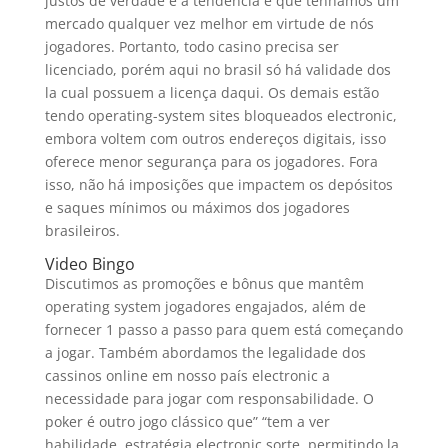
justos de verdade e a tendência é que tenhamos um
mercado qualquer vez melhor em virtude de nós
jogadores. Portanto, todo casino precisa ser
licenciado, porém aqui no brasil só há validade dos
la cual possuem a licença daqui. Os demais estão
tendo operating-system sites bloqueados electronic,
embora voltem com outros endereços digitais, isso
oferece menor segurança para os jogadores. Fora
isso, não há imposições que impactem os depósitos
e saques mínimos ou máximos dos jogadores
brasileiros.
Video Bingo
Discutimos as promoções e bônus que mantêm
operating system jogadores engajados, além de
fornecer 1 passo a passo para quem está começando
a jogar. Também abordamos the legalidade dos
cassinos online em nosso país electronic a
necessidade para jogar com responsabilidade. O
poker é outro jogo clássico que” “tem a ver
habilidade, estratégia electronic sorte, permitindo la