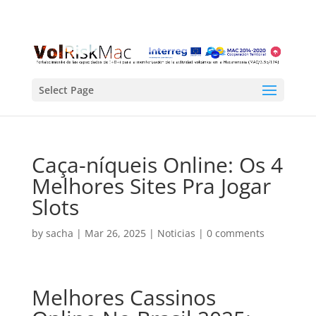
Select Page
Caça-níqueis Online: Os 4
Melhores Sites Pra Jogar
Slots
by
sacha
|
Mar 26, 2025
|
Noticias
|
0 comments
Melhores Cassinos