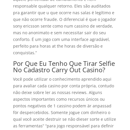
responsable qualquer retorno. Eles são auditados
pra garantir que u que ocorre nas salas é legítimo e
que não ocorre fraude. O diferencial é que o jogador
sony ericsson sente como num cassino de verdade,
mas no anonimato e sem necessitar sair do seu
conforto. É um jogo com uma interface agradável,
perfeito para horas at the horas de diversão e
conquistas.”
Por Que Eu Tenho Que Tirar Selfie
No Cadastro Carry Out Casino?
Você pode utilizar o conhecimento aprendido aqui
para avaliar cada casino por conta própria, contudo
não deixe sobre ler as nossas reviews. Alguns
aspectos importantes como recursos únicos ou
pontos negativos de 1 cassino podem är anpassad
för despercebidos. Somente jogue com dinheiro o
qual você aceite destruir se não dieser sorte e utilize
as ferramentas” “para jogo responsável para definir