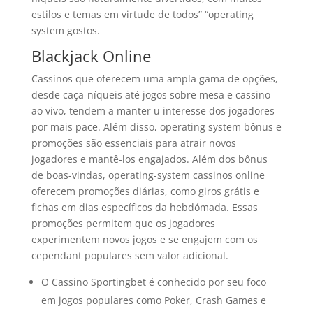
estilos e temas em virtude de todos” “operating
system gostos.
Blackjack Online
Cassinos que oferecem uma ampla gama de opções,
desde caça-níqueis até jogos sobre mesa e cassino
ao vivo, tendem a manter u interesse dos jogadores
por mais pace. Além disso, operating system bônus e
promoções são essenciais para atrair novos
jogadores e mantê-los engajados. Além dos bônus
de boas-vindas, operating-system cassinos online
oferecem promoções diárias, como giros grátis e
fichas em dias específicos da hebdómada. Essas
promoções permitem que os jogadores
experimentem novos jogos e se engajem com os
cependant populares sem valor adicional.
O Cassino Sportingbet é conhecido por seu foco
em jogos populares como Poker, Crash Games e