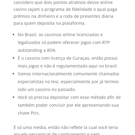
considero que dois pontos atrativos desse online
casino sejam o programa de fidelidade o qual paga
prêmios na dinheiro e a roda de presentes diária
para quem deposita na plataforma.
No Brasil, os cassinos online licenciados e
legalizados só podem oferecer jogos com RTP
outstanding a 85%.
É o cassino com licença de Curaçao, então possui
mais jogos e não é regulamentado aqui no brasil.
Somos internacionalmente comumente chamados
especialistas no tesi, especialmente por já termos
sido um cassino no passado.
Você só precisa depositar com esse método afin de
também poder concluir por ele apresentando sua
chave Pics.
É só uma média, então não reflete la cual você teria
aquele percentual de cambiamento e nem