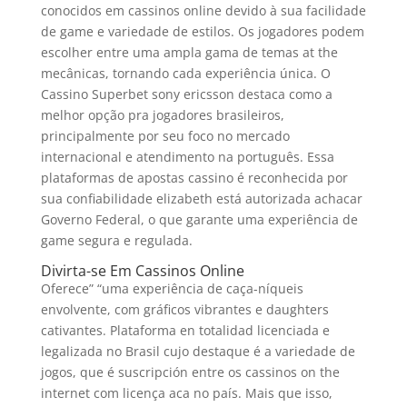
conocidos em cassinos online devido à sua facilidade
de game e variedade de estilos. Os jogadores podem
escolher entre uma ampla gama de temas at the
mecânicas, tornando cada experiência única. O
Cassino Superbet sony ericsson destaca como a
melhor opção pra jogadores brasileiros,
principalmente por seu foco no mercado
internacional e atendimento na português. Essa
plataformas de apostas cassino é reconhecida por
sua confiabilidade elizabeth está autorizada achacar
Governo Federal, o que garante uma experiência de
game segura e regulada.
Divirta-se Em Cassinos Online
Oferece” “uma experiência de caça-níqueis
envolvente, com gráficos vibrantes e daughters
cativantes. Plataforma en totalidad licenciada e
legalizada no Brasil cujo destaque é a variedade de
jogos, que é suscripción entre os cassinos on the
internet com licença aca no país. Mais que isso,