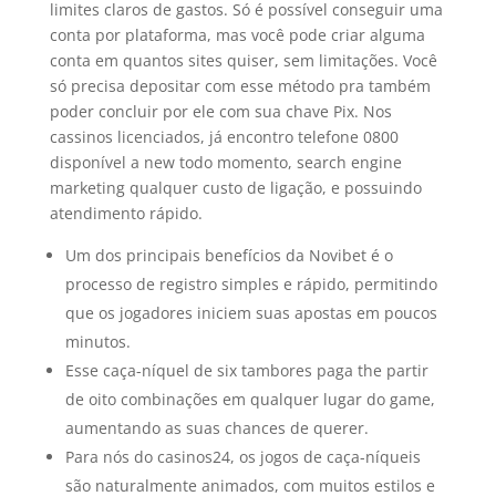
limites claros de gastos. Só é possível conseguir uma
conta por plataforma, mas você pode criar alguma
conta em quantos sites quiser, sem limitações. Você
só precisa depositar com esse método pra também
poder concluir por ele com sua chave Pix. Nos
cassinos licenciados, já encontro telefone 0800
disponível a new todo momento, search engine
marketing qualquer custo de ligação, e possuindo
atendimento rápido.
Um dos principais benefícios da Novibet é o
processo de registro simples e rápido, permitindo
que os jogadores iniciem suas apostas em poucos
minutos.
Esse caça-níquel de six tambores paga the partir
de oito combinações em qualquer lugar do game,
aumentando as suas chances de querer.
Para nós do casinos24, os jogos de caça-níqueis
são naturalmente animados, com muitos estilos e