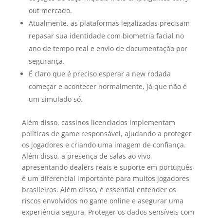
out mercado.
Atualmente, as plataformas legalizadas precisam
repasar sua identidade com biometria facial no
ano de tempo real e envio de documentação por
segurança.
É claro que é preciso esperar a new rodada
começar e acontecer normalmente, já que não é
um simulado só.
Além disso, cassinos licenciados implementam
políticas de game responsável, ajudando a proteger
os jogadores e criando uma imagem de confiança.
Além disso, a presença de salas ao vivo
apresentando dealers reais e suporte em português
é um diferencial importante para muitos jogadores
brasileiros. Além disso, é essential entender os
riscos envolvidos no game online e asegurar uma
experiência segura. Proteger os dados sensíveis com