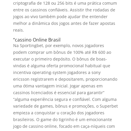
criptografia de 128 ou 256 bits é uma prática comum
entre os cassinos confiáveis. Assistir the rodadas de
jogos ao vivo também pode ajudar the entender
melhor a dinâmica dos jogos antes de fazer apostas
reais.
“cassino Online Brasil
Na Sportingbet, por exemplo, novos jogadores
podem comprar um bônus de 100% até R$ 600 ao
executar o primeiro depósito. O bônus de boas-
vindas é alguma oferta promocional habitual que
incentiva operating-system jogadores a sony
ericsson registrarem e depositarem, proporcionando
uma ótima vantagem inicial. Jogar apenas em
cassinos licenciados é essencial para garantir”
“alguma experiência segura e confiável. Com alguma
variedade de games, bônus e promoções, o Superbet
empieza a conquistar u coração dos jogadores
brasileiros. O game do tigrinho é um emocionante
jogo de cassino online, focado em caça-níqueis com