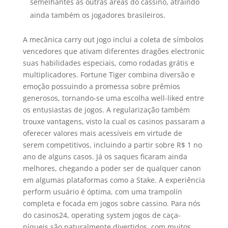
semelhantes às outras áreas do cassino, atraindo
ainda também os jogadores brasileiros.
A mecânica carry out jogo inclui a coleta de símbolos
vencedores que ativam diferentes dragões electronic
suas habilidades especiais, como rodadas grátis e
multiplicadores. Fortune Tiger combina diversão e
emoção possuindo a promessa sobre prêmios
generosos, tornando-se uma escolha well-liked entre
os entusiastas de jogos. A regularização também
trouxe vantagens, visto la cual os casinos passaram a
oferecer valores mais acessíveis em virtude de
serem competitivos, incluindo a partir sobre R$ 1 no
ano de alguns casos. Já os saques ficaram ainda
melhores, chegando a poder ser de qualquer canon
em algumas plataformas como a Stake. A experiência
perform usuário é óptima, com uma trampolín
completa e focada em jogos sobre cassino. Para nós
do casinos24, operating system jogos de caça-
níqueis são naturalmente divertidos, com muitos