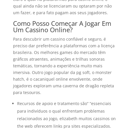
qual ainda não se licenciaram ou optaram por não
um fazer, e para fato pagam aos seus jogadores.
Como Posso Começar A Jogar Em
Um Cassino Online?
Para descubrir um cassino confiável e seguro, é
preciso dar preferência a plataformas com a licença
brasileira. Os melhores games do mercado têm
gráficos atraentes, animações e trilhas sonoras
temáticas, tornando a experiência muito mais
imersiva. Outro jogo popular da pg soft, o monster
hatch, é o cacaniquel online envolvente, onde
jogadores exploram uma caverna de dragão repleta
para tesouros.
Recursos de apoio e tratamento são” “essenciais
para indivíduos o qual enfrentam problemas
relacionados ao jogo, elizabeth muitos cassinos on
the web oferecem links pra sites especializados.