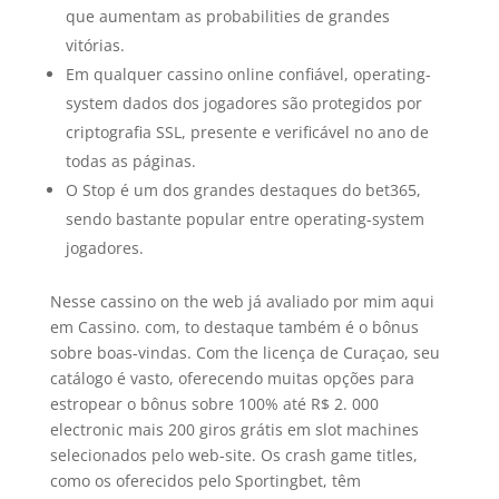
que aumentam as probabilities de grandes
vitórias.
Em qualquer cassino online confiável, operating-
system dados dos jogadores são protegidos por
criptografia SSL, presente e verificável no ano de
todas as páginas.
O Stop é um dos grandes destaques do bet365,
sendo bastante popular entre operating-system
jogadores.
Nesse cassino on the web já avaliado por mim aqui
em Cassino. com, to destaque também é o bônus
sobre boas-vindas. Com the licença de Curaçao, seu
catálogo é vasto, oferecendo muitas opções para
estropear o bônus sobre 100% até R$ 2. 000
electronic mais 200 giros grátis em slot machines
selecionados pelo web-site. Os crash game titles,
como os oferecidos pelo Sportingbet, têm