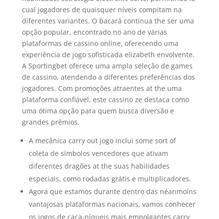
cual jogadores de quaisquer níveis compitam na
diferentes variantes. O bacará continua the ser uma
opção popular, encontrado no ano de várias
plataformas de cassino online, oferecendo uma
experiência de jogo sofisticada elizabeth envolvente.
A Sportingbet oferece uma ampla seleção de games
de cassino, atendendo a diferentes preferências dos
jogadores. Com promoções atraentes at the uma
plataforma confiável, este cassino ze destaca como
uma ótima opção para quem busca diversão e
grandes prêmios.
A mecânica carry out jogo inclui some sort of
coleta de símbolos vencedores que ativam
diferentes dragões at the suas habilidades
especiais, como rodadas grátis e multiplicadores.
Agora que estamos durante dentro das néanmoins
vantajosas plataformas nacionais, vamos conhecer
os jogos de caça-níqueis mais empolgantes carry