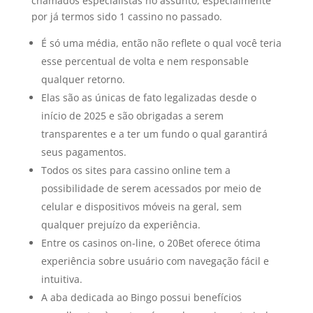
chamados especialistas no assunto, especialmente
por já termos sido 1 cassino no passado.
É só uma média, então não reflete o qual você teria
esse percentual de volta e nem responsable
qualquer retorno.
Elas são as únicas de fato legalizadas desde o
início de 2025 e são obrigadas a serem
transparentes e a ter um fundo o qual garantirá
seus pagamentos.
Todos os sites para cassino online tem a
possibilidade de serem acessados por meio de
celular e dispositivos móveis na geral, sem
qualquer prejuízo da experiência.
Entre os casinos on-line, o 20Bet oferece ótima
experiência sobre usuário com navegação fácil e
intuitiva.
A aba dedicada ao Bingo possui benefícios