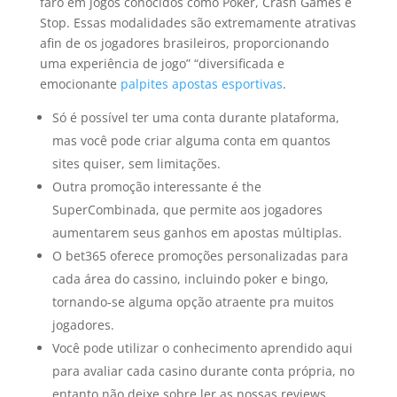
faro em jogos conocidos como Poker, Crash Games e
Stop. Essas modalidades são extremamente atrativas
afin de os jogadores brasileiros, proporcionando
uma experiência de jogo” “diversificada e
emocionante
palpites apostas esportivas
.
Só é possível ter uma conta durante plataforma,
mas você pode criar alguma conta em quantos
sites quiser, sem limitações.
Outra promoção interessante é the
SuperCombinada, que permite aos jogadores
aumentarem seus ganhos em apostas múltiplas.
O bet365 oferece promoções personalizadas para
cada área do cassino, incluindo poker e bingo,
tornando-se alguma opção atraente pra muitos
jogadores.
Você pode utilizar o conhecimento aprendido aqui
para avaliar cada casino durante conta própria, no
entanto não deixe sobre ler as nossas reviews.