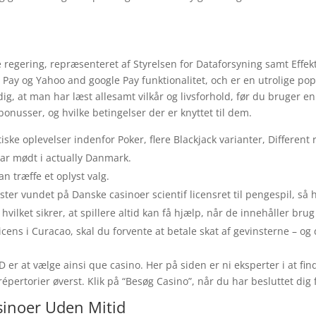
egering, repræsenteret af Styrelsen for Dataforsyning samt Effekti
 Pay og Yahoo and google Pay funktionalitet, och er en utrolige po
dig, at man har læst allesamt vilkår og livsforhold, før du bruger e
bonusser, og hvilke betingelser der er knyttet til dem.
ske oplevelser indenfor Poker, flere Blackjack varianter, Different 
har mødt i actually Danmark.
n træffe et oplyst valg.
ster vundet på Danske casinoer scientif licensret til pengespil, så 
ilket sikrer, at spillere altid kan få hjælp, når de innehåller brug
cens i Curacao, skal du forvente at betale skat af gevinsterne – og 
ID er at vælge ainsi que casino. Her på siden er ni eksperter i at f
répertorier øverst. Klik på “Besøg Casino”, når du har besluttet dig 
sinoer Uden Mitid