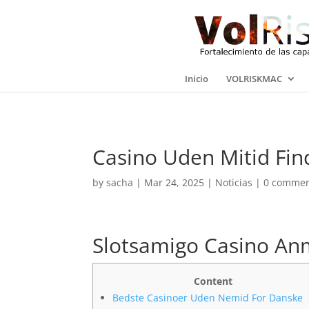
Inicio
VOLRISKMAC
Casino Uden Mitid Fin
by
sacha
|
Mar 24, 2025
|
Noticias
|
0 comme
Slotsamigo Casino An
Content
Bedste Casinoer Uden Nemid For Danske