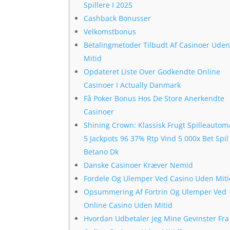
Spillere I 2025
Cashback Bonusser
Velkomstbonus
Betalingmetoder Tilbudt Af Casinoer Ude
Mitid
Opdateret Liste Over Godkendte Online
Casinoer I Actually Danmark
Få Poker Bonus Hos De Store Anerkendte
Casinoer
Shining Crown: Klassisk Frugt Spilleautom
5 Jackpots 96 37% Rtp Vind 5 000x Bet Spil
Betano Dk
Danske Casinoer Kræver Nemid
Fordele Og Ulemper Ved Casino Uden Mit
Opsummering Af Fortrin Og Ulemper Ved
Online Casino Uden Mitid
Hvordan Udbetaler Jeg Mine Gevinster Fra