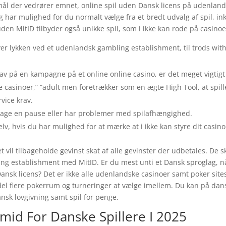
ål der vedrører emnet, online spil uden Dansk licens på udenlandsk
har mulighed for du normalt vælge fra et bredt udvalg af spil, inkl
en MitID tilbyder også unikke spil, som i ikke kan rode på casino
ver lykken ved et udenlandsk gambling establishment, til trods with 
v på en kampagne på et online online casino, er det meget vigtigt a
ke casinoer,” “adult men foretrækker som en ægte High Tool, at sp
rvice krav.
vil tage en pause eller har problemer med spilafhængighed.
lv, hvis du har mulighed for at mærke at i ikke kan styre dit casin
t vil tilbageholde gevinst skat af alle gevinster der udbetales. De 
ing establishment med MitID. Er du mest unti et Dansk sproglag, nå
 Dansk licens? Det er ikke alle udenlandske casinoer samt poker site
el flere pokerrum og turneringer at vælge imellem. Du kan på dans
nsk lovgivning samt spil for penge.
id For Danske Spillere I 2025