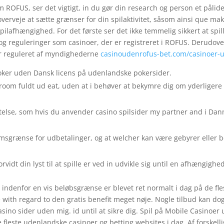
m ROFUS, ser det vigtigt, in du gør din research og person et pålid
verveje at sætte grænser for din spilaktivitet, såsom ainsi que mak
 spilafhængighed. For det første ser det ikke temmelig sikkert at sp
g reguleringer som casinoer, der er registreret i ROFUS. Derudover 
 er reguleret af myndighederne
casinoudenrofus-bet.com/casinoer-
poker uden Dansk licens på udenlandske pokersider.
m fuldt ud eat, uden at i behøver at bekymre dig om yderligere skat
else, som hvis du anvender casino spilsider my partner and i Da
sgrænse for udbetalinger, og at welcher kan være gebyrer eller be
orvidt din lyst til at spille er ved in udvikle sig until en afhængig
denfor en vis beløbsgrænse er blevet ret normalt i dag på de fle
 with regard to den gratis benefit meget nøje. Nogle tilbud kan dog
no sider uden mig. id until at sikre dig. Spil på Mobile Casinoer u
 fleste udenlandske casinoer og betting websites i dag. Af forskel