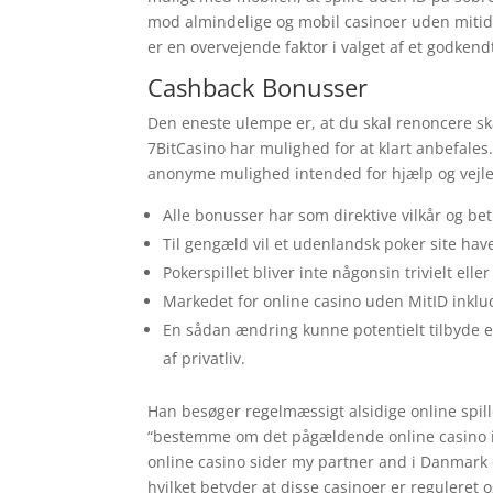
mod almindelige og mobil casinoer uden mitid n
er en overvejende faktor i valget af et godkend
Cashback Bonusser
Den eneste ulempe er, at du skal renoncere ska
7BitCasino har mulighed for at klart anbefales
anonyme mulighed intended for hjælp og vejle
Alle bonusser har som direktive vilkår og be
Til gengæld vil et udenlandsk poker site hav
Pokerspillet bliver inte någonsin trivielt ell
Markedet for online casino uden MitID inkl
En sådan ændring kunne potentielt tilbyde e
af privatliv.
Han besøger regelmæssigt alsidige online spill
“bestemme om det pågældende online casino im
online casino sider my partner and i Danmark
hvilket betyder at disse casinoer er reguleret o