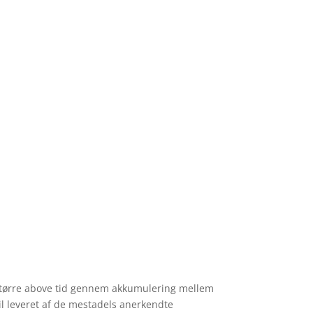
g større above tid gennem akkumulering mellem
il leveret af de mestadels anerkendte