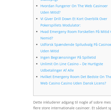
Hvordan Fungerer On The Web Casinoer
Uden Mitid?
Vi Giver Drill Down Et Kort Overblik Over
Pokerspillets Modulator:
Hvad Emergeny Room Forskellen På Mitid
Nemid?
Udforsk Spændende Spiludvalg På Casino
Uden Mitid
Ingen Begrænsninger På Spilletid
Unlimit On Line Casino – De Hurtigste
Udbetalinger Af Alle
Hvilket Emergeny Room Det Bedste On Th
Web Casino Casino Uden Dansk Licens?
Dette inkluderer adgang til nogle af sobre me
flere store internationale casinoer. Et sådant