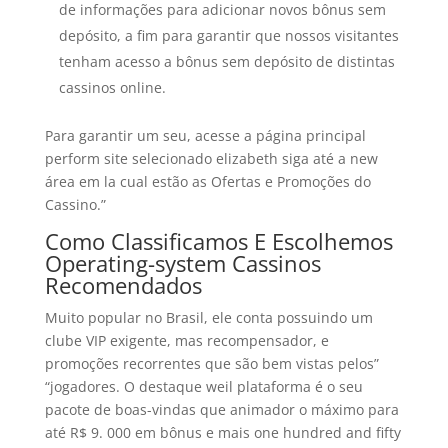
de informações para adicionar novos bônus sem
depósito, a fim para garantir que nossos visitantes
tenham acesso a bônus sem depósito de distintas
cassinos online.
Para garantir um seu, acesse a página principal
perform site selecionado elizabeth siga até a new
área em la cual estão as Ofertas e Promoções do
Cassino.”
Como Classificamos E Escolhemos
Operating-system Cassinos
Recomendados
Muito popular no Brasil, ele conta possuindo um
clube VIP exigente, mas recompensador, e
promoções recorrentes que são bem vistas pelos”
“jogadores. O destaque weil plataforma é o seu
pacote de boas-vindas que animador o máximo para
até R$ 9. 000 em bônus e mais one hundred and fifty