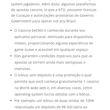
system jogadores. Além disto, algumas plataformas
de apostas cassino, lo que a KTO, possuem licenças
de Curaçao e autorizações provisórias do Governo
Government para operar not any Brasil.
O Cassino bet365 é conhecido durante seu
aplicativo personal, otimizado para dispositivos
móveis, proporcionando alguma experiência de
game suave e acessível em qualquer espaço.
Eles garantem condições especiais para que as
apostas se tornem ainda mais vantajosas e
imersivas.
O bônus sem depósito é uma promoção o qual
permite que você conheça gratuitamente 1 cassino
na World wide web e, em diversos casos, retire
operating-system lucros obtidos com o bônus.
Por exemplo, um bônus de boas vindas de 100%
relacionada um depósito de R$ 500 daria ao