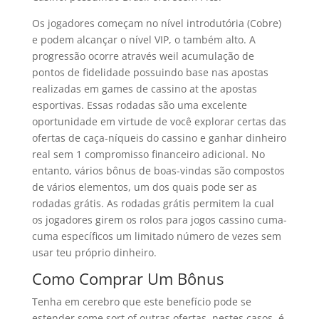
Os jogadores começam no nível introdutória (Cobre)
e podem alcançar o nível VIP, o também alto. A
progressão ocorre através weil acumulação de
pontos de fidelidade possuindo base nas apostas
realizadas em games de cassino at the apostas
esportivas. Essas rodadas são uma excelente
oportunidade em virtude de você explorar certas das
ofertas de caça-níqueis do cassino e ganhar dinheiro
real sem 1 compromisso financeiro adicional. No
entanto, vários bônus de boas-vindas são compostos
de vários elementos, um dos quais pode ser as
rodadas grátis. As rodadas grátis permitem la cual
os jogadores girem os rolos para jogos cassino cuma-
cuma específicos um limitado número de vezes sem
usar teu próprio dinheiro.
Como Comprar Um Bônus
Tenha em cerebro que este benefício pode se
estender some sort of outras ofertas, nestes casos, é