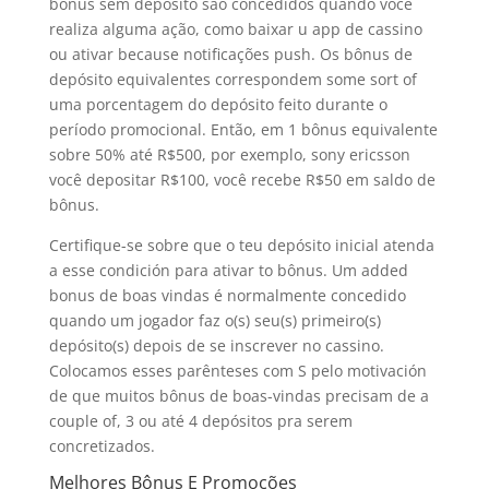
bônus sem depósito são concedidos quando você
realiza alguma ação, como baixar u app de cassino
ou ativar because notificações push. Os bônus de
depósito equivalentes correspondem some sort of
uma porcentagem do depósito feito durante o
período promocional. Então, em 1 bônus equivalente
sobre 50% até R$500, por exemplo, sony ericsson
você depositar R$100, você recebe R$50 em saldo de
bônus.
Certifique-se sobre que o teu depósito inicial atenda
a esse condición para ativar to bônus. Um added
bonus de boas vindas é normalmente concedido
quando um jogador faz o(s) seu(s) primeiro(s)
depósito(s) depois de se inscrever no cassino.
Colocamos esses parênteses com S pelo motivación
de que muitos bônus de boas-vindas precisam de a
couple of, 3 ou até 4 depósitos pra serem
concretizados.
Melhores Bônus E Promoções