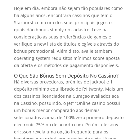
Hoje em dia, embora não sejam tão populares como
há alguns anos, encontrará cassinos que têm o
Starburst como um dos seus principais jogos os
quais dão bonus simply no cadastro. Leve na
consideração as suas preferências de games e
verifique a new lista de títulos elegíveis através do
bônus promocional. Além disto, avalie também
operating-system requisitos mínimos sobre aposta
da oferta e os métodos de pagamento disponíveis.
O Que São Bônus Sem Depósito No Cassino?
Há diversas provedoras, prêmios de jackpot e 1
depósito mínimo equilibrado de R$ twenty. Mais um
dos cassinos licenciados na Curaçao avaliados aca
na Cassino. possuindo, o Jet” “Online casino possui
um bônus menor comparado aos demais
selecionados acima, de 100% zero primeiro depósito
electronic 75% no de acordo com. Porém, ele sony
ericsson revela uma opção frequente para os
jogadores que priorizam torneios de slots, já que