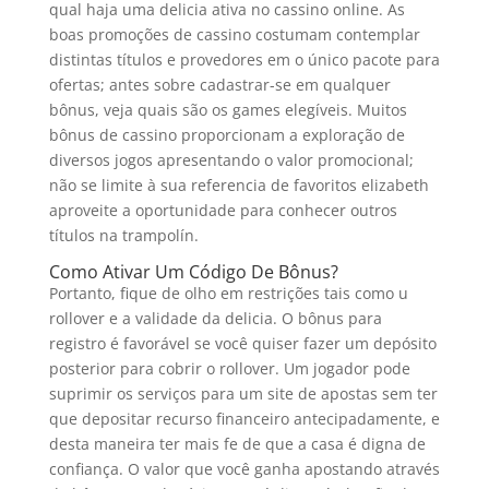
qual haja uma delicia ativa no cassino online. As
boas promoções de cassino costumam contemplar
distintas títulos e provedores em o único pacote para
ofertas; antes sobre cadastrar-se em qualquer
bônus, veja quais são os games elegíveis. Muitos
bônus de cassino proporcionam a exploração de
diversos jogos apresentando o valor promocional;
não se limite à sua referencia de favoritos elizabeth
aproveite a oportunidade para conhecer outros
títulos na trampolín.
Como Ativar Um Código De Bônus?
Portanto, fique de olho em restrições tais como u
rollover e a validade da delicia. O bônus para
registro é favorável se você quiser fazer um depósito
posterior para cobrir o rollover. Um jogador pode
suprimir os serviços para um site de apostas sem ter
que depositar recurso financeiro antecipadamente, e
desta maneira ter mais fe de que a casa é digna de
confiança. O valor que você ganha apostando através