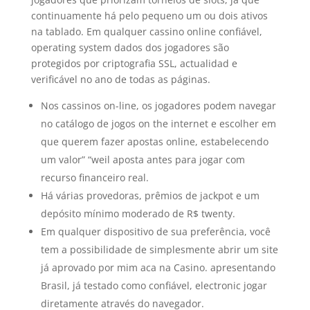
continuamente há pelo pequeno um ou dois ativos
na tablado. Em qualquer cassino online confiável,
operating system dados dos jogadores são
protegidos por criptografia SSL, actualidad e
verificável no ano de todas as páginas.
Nos cassinos on-line, os jogadores podem navegar
no catálogo de jogos on the internet e escolher em
que querem fazer apostas online, estabelecendo
um valor” “weil aposta antes para jogar com
recurso financeiro real.
Há várias provedoras, prêmios de jackpot e um
depósito mínimo moderado de R$ twenty.
Em qualquer dispositivo de sua preferência, você
tem a possibilidade de simplesmente abrir um site
já aprovado por mim aca na Casino. apresentando
Brasil, já testado como confiável, electronic jogar
diretamente através do navegador.