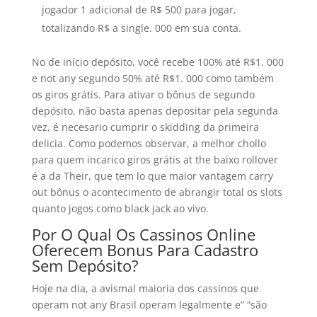
jogador 1 adicional de R$ 500 para jogar,
totalizando R$ a single. 000 em sua conta.
No de início depósito, você recebe 100% até R$1. 000
e not any segundo 50% até R$1. 000 como também
os giros grátis. Para ativar o bônus de segundo
depósito, não basta apenas depositar pela segunda
vez, é necesario cumprir o skidding da primeira
delicia. Como podemos observar, a melhor chollo
para quem incarico giros grátis at the baixo rollover
é a da Their, que tem lo que maior vantagem carry
out bônus o acontecimento de abrangir total os slots
quanto jogos como black jack ao vivo.
Por O Qual Os Cassinos Online
Oferecem Bonus Para Cadastro
Sem Depósito?
Hoje na dia, a avismal maioria dos cassinos que
operam not any Brasil operam legalmente e” “são