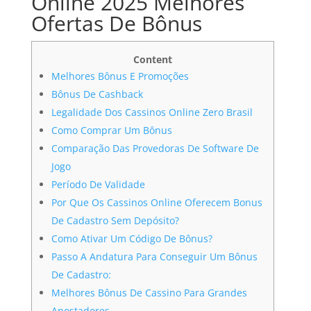
Online 2025 Melhores
Ofertas De Bônus
Content
Melhores Bônus E Promoções
Bônus De Cashback
Legalidade Dos Cassinos Online Zero Brasil
Como Comprar Um Bônus
Comparação Das Provedoras De Software De
Jogo
Período De Validade
Por Que Os Cassinos Online Oferecem Bonus
De Cadastro Sem Depósito?
Como Ativar Um Código De Bônus?
Passo A Andatura Para Conseguir Um Bônus
De Cadastro:
Melhores Bônus De Cassino Para Grandes
Apostadores