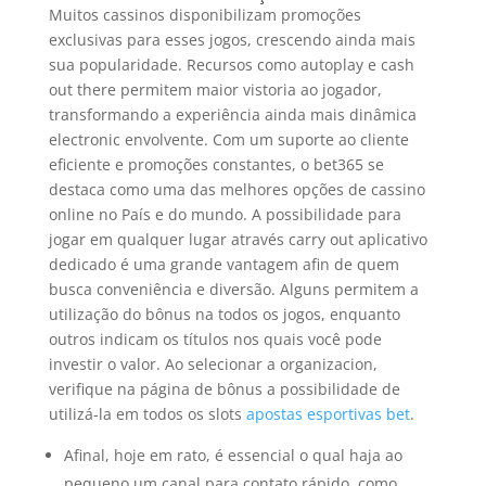
Muitos cassinos disponibilizam promoções
exclusivas para esses jogos, crescendo ainda mais
sua popularidade. Recursos como autoplay e cash
out there permitem maior vistoria ao jogador,
transformando a experiência ainda mais dinâmica
electronic envolvente. Com um suporte ao cliente
eficiente e promoções constantes, o bet365 se
destaca como uma das melhores opções de cassino
online no País e do mundo. A possibilidade para
jogar em qualquer lugar através carry out aplicativo
dedicado é uma grande vantagem afin de quem
busca conveniência e diversão. Alguns permitem a
utilização do bônus na todos os jogos, enquanto
outros indicam os títulos nos quais você pode
investir o valor. Ao selecionar a organizacion,
verifique na página de bônus a possibilidade de
utilizá-la em todos os slots
apostas esportivas bet
.
Afinal, hoje em rato, é essencial o qual haja ao
pequeno um canal para contato rápido, como