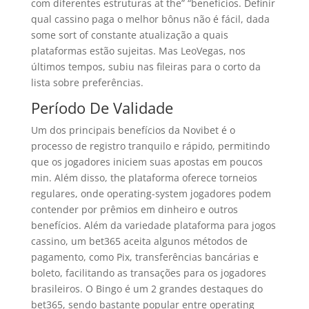
com diferentes estruturas at the” “benefícios. Definir
qual cassino paga o melhor bônus não é fácil, dada
some sort of constante atualização a quais
plataformas estão sujeitas. Mas LeoVegas, nos
últimos tempos, subiu nas fileiras para o corto da
lista sobre preferências.
Período De Validade
Um dos principais benefícios da Novibet é o
processo de registro tranquilo e rápido, permitindo
que os jogadores iniciem suas apostas em poucos
min. Além disso, the plataforma oferece torneios
regulares, onde operating-system jogadores podem
contender por prêmios em dinheiro e outros
benefícios. Além da variedade plataforma para jogos
cassino, um bet365 aceita algunos métodos de
pagamento, como Pix, transferências bancárias e
boleto, facilitando as transações para os jogadores
brasileiros. O Bingo é um 2 grandes destaques do
bet365, sendo bastante popular entre operating