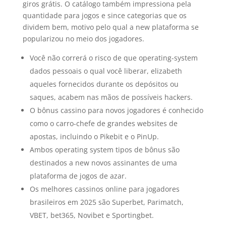
giros grátis. O catálogo também impressiona pela
quantidade para jogos e since categorias que os
dividem bem, motivo pelo qual a new plataforma se
popularizou no meio dos jogadores.
Você não correrá o risco de que operating-system
dados pessoais o qual você liberar, elizabeth
aqueles fornecidos durante os depósitos ou
saques, acabem nas mãos de possíveis hackers.
O bônus cassino para novos jogadores é conhecido
como o carro-chefe de grandes websites de
apostas, incluindo o Pikebit e o PinUp.
Ambos operating system tipos de bônus são
destinados a new novos assinantes de uma
plataforma de jogos de azar.
Os melhores cassinos online para jogadores
brasileiros em 2025 são Superbet, Parimatch,
VBET, bet365, Novibet e Sportingbet.