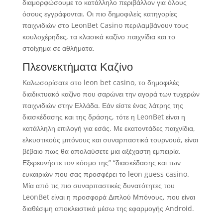
διαμορφώσουμε το κατάλληλο περιβάλλον για όλους
όσους εγγράφονται. Οι πιο δημοφιλείς κατηγορίες
παιχνιδιών στο LeonBet Casino περιλαμβάνουν τους
κουλοχέρηδες, τα κλασικά καζίνο παιχνίδια και το
στοίχημα σε αθλήματα.
Πλεονεκτήματα Καζίνο
Καλωσορίσατε στο leon bet casino, το δημοφιλές
διαδικτυακό καζίνο που σαρώνει την αγορά των τυχερών
παιχνιδιών στην Ελλάδα. Εάν είστε ένας λάτρης της
διασκέδασης και της δράσης, τότε η LeonBet είναι η
κατάλληλη επιλογή για εσάς. Με εκατοντάδες παιχνίδια,
ελκυστικούς μπόνους και συναρπαστικά τουρνουά, είναι
βέβαιο πως θα απολαύσετε μια αξέχαστη εμπειρία.
Εξερευνήστε τον κόσμο της” “διασκέδασης και των
ευκαιριών που σας προσφέρει το leon guess casino.
Μία από τις πιο συναρπαστικές δυνατότητες του
LeonBet είναι η προσφορά Διπλού Μπόνους, που είναι
διαθέσιμη αποκλειστικά μέσω της εφαρμογής Android.