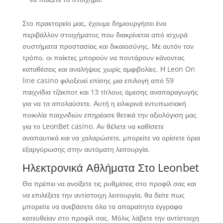
Στο πρακτορείο μας, έχουμε δημιουργήσει ένα
περιβάλλον στοιχήματος που διακρίνεται από ισχυρά
συστήματα προστασίας και δικαιοσύνης. Με αυτόν τον
τρόπο, οι παίκτες μπορούν να ποντάρουν κάνοντας
καταθέσεις και αναλήψεις χωρίς αμφιβολίες. Η Leon On
line casino φιλοξενεί επίσης μια επιλογή από 59
παιχνίδια τζάκποτ και 13 τίτλους άμεσης αναπαραγωγής
για να τα απολαύσετε. Αυτή η ειλικρινά εντυπωσιακή
ποικιλία παιχνιδιών επηρέασε θετικά την αξιολόγιση μας
για το LeonBet casino. Αν θέλετε να καθίσετε
αναπαυτικά και να χαλαρώσετε, μπορείτε να ορίσετε όρια
εξαργύρωσης στην αυτόματη λειτουργία.
Ηλεκτρονικά Αθλήματα Στο Leonbet
Θα πρέπει να ανοίξετε τις ρυθμίσεις στο προφίλ σας και
να επιλέξετε την αντίστοιχη λειτουργία, θα δείτε πως
μπορείτε να ανεβάσετε όλα τα απαραίτητα έγγραφα
κατευθείαν στο προφίλ σας. Μόλις λάβετε την αντίστοιχη