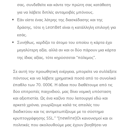
σας, συνδεθείτε και κάντε την πρώτη σας κατάθεση
για να λάβετε διπλές ανταμοιβές μπόνους.
Εάν είστε ένας λάτρης της διασκέδασης και της
δράσης, τότε η LeonBet είναι η κατάλληλη επιλογή για
εσάς.
Συνήθως, κερδίζει το άτομο του οποίου η κάρτα έχει
μεγαλύτερη αξία, αλλά αν και οι δύο πάρουν μια κάρτα
της ίδιας αξίας, τότε κηρύσσεται “πόλεμος”.
Σε αυτή την προωθητική ενέργεια, μπορείτε να συλλέξετε
πόντους και να λάβετε χρηματικά ποσά από το συνολικό
έπαθλο των 70. 000€. Η άδεια που διαθέτουμε από τις
δύο επιτροπές παιχνιδιού, μας δίνει νομική υπόσταση
και αξιοπιστία. Ως ένα καζίνο που λειτουργεί εδώ και
αρκετά χρόνια, γνωρίζουμε καλά τις απειλές του
διαδικτύου και τις αντιμετωπίζουμε με το σύστημα
κρυπτογράφησης SSL.” “[newline]Οι κανονισμοί και οι
πολιτικές που ακολουθούμε μας έχουν βοηθήσει να