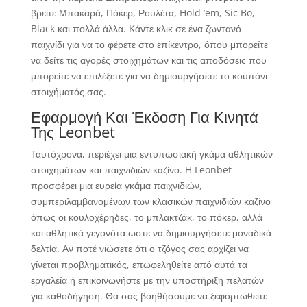
βρείτε Μπακαρά, Πόκερ, Ρουλέτα, Hold ’em, Sic Bo,
Black και πολλά άλλα. Κάντε κλικ σε ένα ζωντανό
παιχνίδι για να το φέρετε στο επίκεντρο, όπου μπορείτε
να δείτε τις αγορές στοιχημάτων και τις αποδόσεις που
μπορείτε να επιλέξετε για να δημιουργήσετε το κουπόνι
στοιχήματός σας.
Εφαρμογή Και Έκδοση Για Κινητά
Της Leonbet
Ταυτόχρονα, περιέχει μια εντυπωσιακή γκάμα αθλητικών
στοιχημάτων και παιχνιδιών καζίνο. Η Leonbet
προσφέρει μια ευρεία γκάμα παιχνιδιών,
συμπεριλαμβανομένων των κλασικών παιχνιδιών καζίνο
όπως οι κουλοχέρηδες, το μπλακτζάκ, το πόκερ, αλλά
και αθλητικά γεγονότα ώστε να δημιουργήσετε μοναδικά
δελτία. Αν ποτέ νιώσετε ότι ο τζόγος σας αρχίζει να
γίνεται προβληματικός, επωφεληθείτε από αυτά τα
εργαλεία ή επικοινωνήστε με την υποστήριξη πελατών
για καθοδήγηση. Θα σας βοηθήσουμε να ξεφορτωθείτε