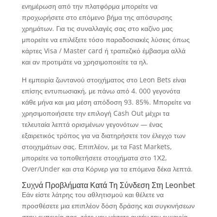
ενημέρωση από την πλατφόρμα μπορείτε να
προχωρήσετε στο επόμενο βήμα της απόσυρσης
χρημάτων. Για τις συναλλαγές σας στο καζίνο μας
μπορείτε να επιλέξετε τόσο παραδοσιακές λύσεις όπως
κάρτες Visa / Master card ή τραπεζικό έμβασμα αλλά
και αν προτιμάτε να χρησιμοποιείτε τα ηλ.
Η εμπειρία ζωντανού στοιχήματος στο Leon Bets είναι
επίσης εντυπωσιακή, με πάνω από 4. 000 γεγονότα
κάθε μήνα και μια μέση απόδοση 93. 85%. Μπορείτε να
χρησιμοποιήσετε την επιλογή Cash Out μέχρι τα
τελευταία λεπτά ορισμένων γεγονότων — ένας
εξαιρετικός τρόπος για να διατηρήσετε τον έλεγχο των
στοιχημάτων σας. Επιπλέον, με τα Fast Markets,
μπορείτε να τοποθετήσετε στοιχήματα στο 1Χ2,
Over/Under και στα Κόρνερ για τα επόμενα δέκα λεπτά.
Συχνά Προβλήματα Κατά Τη Σύνδεση Στη Leonbet
Εάν είστε λάτρης του αθλητισμού και θέλετε να
προσθέσετε μια επιπλέον δόση δράσης και συγκινήσεων
στην εμπειρία σας, τότε μην χάσετε αυτήν την ευκαιρία.