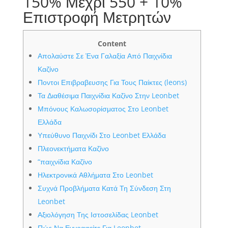
150% Μέχρι 550 + 10%
Επιστροφή Μετρητών
Content
Απολαύστε Σε Ένα Γαλαξία Από Παιχνίδια
Καζίνο
Ποντοι Επιβραβευσης Για Τους Παίκτες (leons)
Τα Διαθέσιμα Παιχνίδια Καζίνο Στην Leonbet
Μπόνους Καλωσορίσματος Στο Leonbet
Ελλάδα
Υπεύθυνο Παιχνίδι Στο Leonbet Ελλάδα
Πλεονεκτήματα Καζίνο
“παιχνίδια Καζίνο
Ηλεκτρονικά Αθλήματα Στο Leonbet
Συχνά Προβλήματα Κατά Τη Σύνδεση Στη
Leonbet
Αξιολόγηση Της Ιστοσελίδας Leonbet
Πώς Να Εγγραφείτε Για Leonbet