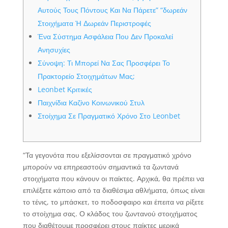
Αυτούς Τους Πόντους Και Να Πάρετε” “δωρεάν
Στοιχήματα Ή Δωρεάν Περιστροφές
Ένα Σύστημα Ασφάλεια Που Δεν Προκαλεί
Ανησυχίες
Σύνοψη: Τι Μπορεί Να Σας Προσφέρει Το
Πρακτορείο Στοιχημάτων Μας;
Leonbet Κριτικές
Παιχνίδια Καζίνο Κοινωνικού Στυλ
Στοίχημα Σε Πραγματικό Χρόνο Στο Leonbet
“Τα γεγονότα που εξελίσσονται σε πραγματικό χρόνο
μπορούν να επηρεαστούν σημαντικά τα ζωντανά
στοιχήματα που κάνουν οι παίκτες. Αρχικά, θα πρέπει να
επιλέξετε κάποιο από τα διαθέσιμα αθλήματα, όπως είναι
το τένις, το μπάσκετ, το ποδοσφαιρο και έπειτα να ρίξετε
το στοίχημα σας. Ο κλάδος του ζωντανού στοιχήματος
που διαθέτουμε προσφέρει στους παίκτες μερικά