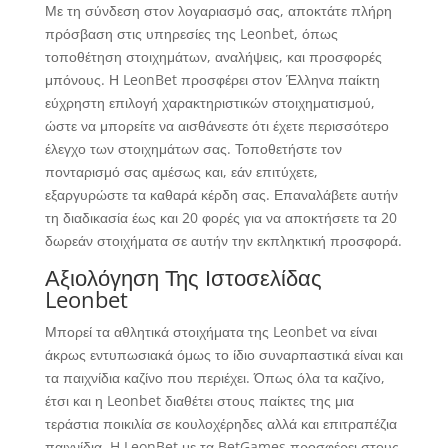
Με τη σύνδεση στον λογαριασμό σας, αποκτάτε πλήρη
πρόσβαση στις υπηρεσίες της Leonbet, όπως
τοποθέτηση στοιχημάτων, αναλήψεις, και προσφορές
μπόνους. Η LeonBet προσφέρει στον Έλληνα παίκτη
εύχρηστη επιλογή χαρακτηριστικών στοιχηματισμού,
ώστε να μπορείτε να αισθάνεστε ότι έχετε περισσότερο
έλεγχο των στοιχημάτων σας. Τοποθετήστε τον
πονταρισμό σας αμέσως και, εάν επιτύχετε,
εξαργυρώστε τα καθαρά κέρδη σας. Επαναλάβετε αυτήν
τη διαδικασία έως και 20 φορές για να αποκτήσετε τα 20
δωρεάν στοιχήματα σε αυτήν την εκπληκτική προσφορά.
Αξιολόγηση Της Ιστοσελίδας
Leonbet
Μπορεί τα αθλητικά στοιχήματα της Leonbet να είναι
άκρως εντυπωσιακά όμως το ίδιο συναρπαστικά είναι και
τα παιχνίδια καζίνο που περιέχει. Όπως όλα τα καζίνο,
έτσι και η Leonbet διαθέτει στους παίκτες της μια
τεράστια ποικιλία σε κουλοχέρηδες αλλά και επιτραπέζια
παιχνίδια. H LeonBet με τα BetGames προσφέρει στους