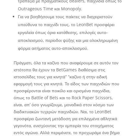
τραπέζια με πραγματικούς dealers, παιχνίδια όπως το
Outrageous Time και Monopoly.
Για να βοηθήσουμε τους παίκτες να διαχειριστούν
υπεύθυνα το παιχνίδι τους, το LeonBet προσφέρει
εργαλεία όπως όρια κατάθεσης, επιλογές αυτο-
αποκλεισμού, περίοδοι ψύξης και μια ολοκληρωμένη
φόρμα αιτήματος αυτο-αποκλεισμού.
Πράγματι, όλα τα καζίνο που αναφέρουμε σε αυτόν τον
ιστότοπο θα έχουν τα BetGames διαθέσιμα στις
ιστοσελίδες τους για κινητά” “καζίνο ή στην ειδική
εφαρμογή τους για κινητά. Το είδος των παιχνιδιών που
προσφέρονται είναι ποικίλο και ορισμένα παιχνίδια,
όπως το Battle of Bets και το Rock Paper Scissors,
είναι, απ’ όσο γνωρίζουμε, μοναδικά στον κόσμο των
διαδικτυακών τυχερών παιχνιδιών. Ναι, το LeonBet
προσφέρει ζωντανή μετάδοση για επιλεγμένα αθλητικά
γεγονότα, ενισχύοντας την εμπειρία του στοιχήματος
εντός αγώνα. Αλλά περιμένετε, το προχωράμε ένα βήμα