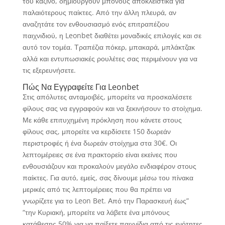
του καζίνο, δημιουργούν μπόνους αποκλειστικά για
παλαιότερους παίκτες. Από την άλλη πλευρά, αν
αναζητάτε τον ενθουσιασμό ενός επιτραπέζιου
παιχνιδιού, η Leonbet διαθέτει μοναδικές επιλογές και σε
αυτό τον τομέα. Τραπέζια πόκερ, μπακαρά, μπλάκτζακ
αλλά και εντυπωσιακές ρουλέτες σας περιμένουν για να
τις εξερευνήσετε.
Πώς Να Εγγραφείτε Για Leonbet
Στις απόλυτες ανταμοιβές, μπορείτε να προσκαλέσετε
φίλους σας να εγγραφούν και να ξεκινήσουν το στοίχημα.
Με κάθε επιτυχημένη πρόκληση που κάνετε στους
φίλους σας, μπορείτε να κερδίσετε 150 δωρεάν
περιστροφές ή ένα δωρεάν στοίχημα στα 30€. Οι
λεπτομέρειες σε ένα πρακτορείο είναι εκείνες που
ενθουσιάζουν και προκαλούν μεγάλο ενδιαφέρον στους
παίκτες. Για αυτό, εμείς, σας δίνουμε μέσω του πίνακα
μερικές από τις λεπτομέρειες που θα πρέπει να
γνωρίζετε για το Leon Bet. Από την Παρασκευή έως”
“την Κυριακή, μπορείτε να λάβετε ένα μπόνους
κατάθεσης 50% για να παίξετε παιχνίδια από τις ενότητες