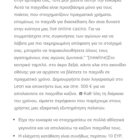
Αυτά τα παιχνίδια είναι προσβάσιμα μόνο για τους
παίκτες που στοιχηματίζουν πραγματικά χρήματα,
επομένως το παιχνίδι για διασκέδαση δεν είναι δυνατό
στην ενότητα μας live online casino. Για να
συμμετάσχετε στις συγκινήσεις των αγώνων και να
λάβετε μια πιο τεκμηριωμένη απόφαση για το στοίχημά
σας, μπορείτε να παρακολουθήσετε όλους τους
αγαπημένους σας αγώνες ζωντανά.” “[newline]Στο
κεντρικό ταμπλό, στο άκρο δεξιά, κάντε κλικ στο εικονίδιο
οθόνης για να αρχίσετε να βλέπετε το παιχνίδι σε
πραγματικό χρόνο. Δημιουργήστε έναν λογαριασμό στο
Leon και αποκτήστε έως και one. 500 € για να
απολαύσετε σε παιχνίδια καζίνο. ☎️ Καθ ‘όλη τη διάρκεια
του χρόνου, είμαστε περήφανοι που παρέχουμε στους
χρήστες μας εξαιρετική εξυπηρέτηση πελατών.
Είχα την ευκαιρία να στοιχηματίσω σε πολλά αθλητικά
γεγονότα και να απολαύσω τα καζίνο παιχνίδια τους.
Η ελάχιστη κατάθεση είναι συνήθως περίπου 10 EYP,