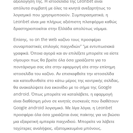
αξιολογηση της. Η ιστοσελίδα της Leonbet είναι
απόλυτα συμβατή με όλες τα κινητά ανεξαρτήτως το
λογισμικό που χρησιμοποιούν. Συμπερασματικά, η
Leonbet είναι μια πλήρως αξιόπιστη πλατφόρμα καθώς
δραστηριοποιείται στην Ελλάδα απολύτως νόμιμα.
Επίσης, το on the web καζίνο τους προσφέρει
συναρπαστικές επιλογές παιχνιδιών” “με εντυπωσιακά
γραφικά. Όποια αγορά και αν επιλέξετε μπορείτε να είστε
σίγουροι πως θα βρείτε όλα όσα χρειάζεστε για το
ποντάρισμα σας είτε στην εφαρμογή είτε στην επίσημη
ιστοσελίδα του καζίνο. Αν επισκεφθείτε την ιστοσελίδα
και κατευθυνθείτε στο κάτω μέρος της κεντρικής σελίδας,
θα ανακαλύψετε ένα εικονίδιο με το σήμα της Google
android. Όπως μπορείτε να καταλάβετε, η εφαρμογή
είναι διαθέσιμη μόνο σε κινητές συσκευές που διαθέτουν
Google android λογισμικό. Με λίγα λόγια, η Leonbet
προσφέρει όλα όσα χρειάζεται ένας παίκτης για να βιώσει
μια εξαιρετική εμπειρία παιχνιδιού. Μπορείτε να λάβετε
ταχύτερες αναλήψεις, εξατομικευμένα μπόνους,