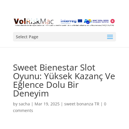
Select Page
Sweet Bienestar Slot
Oyunu: Yüksek Kazanç Ve
Eğlence Dolu Bir
Deneyim
by
sacha
|
Mar 19, 2025
|
sweet bonanza TR
|
0
comments