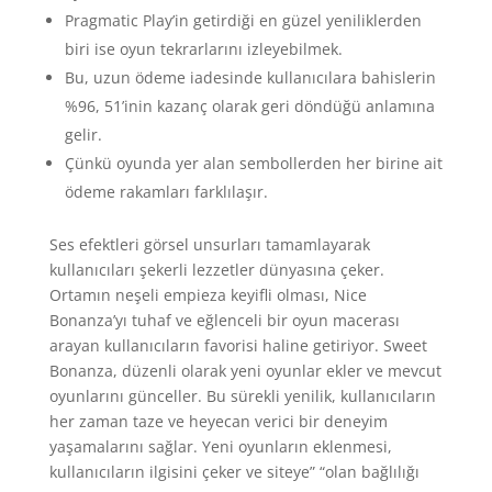
Pragmatic Play’in getirdiği en güzel yeniliklerden
biri ise oyun tekrarlarını izleyebilmek.
Bu, uzun ödeme iadesinde kullanıcılara bahislerin
%96, 51’inin kazanç olarak geri döndüğü anlamına
gelir.
Çünkü oyunda yer alan sembollerden her birine ait
ödeme rakamları farklılaşır.
Ses efektleri görsel unsurları tamamlayarak
kullanıcıları şekerli lezzetler dünyasına çeker.
Ortamın neşeli empieza keyifli olması, Nice
Bonanza’yı tuhaf ve eğlenceli bir oyun macerası
arayan kullanıcıların favorisi haline getiriyor. Sweet
Bonanza, düzenli olarak yeni oyunlar ekler ve mevcut
oyunlarını günceller. Bu sürekli yenilik, kullanıcıların
her zaman taze ve heyecan verici bir deneyim
yaşamalarını sağlar. Yeni oyunların eklenmesi,
kullanıcıların ilgisini çeker ve siteye” “olan bağlılığı