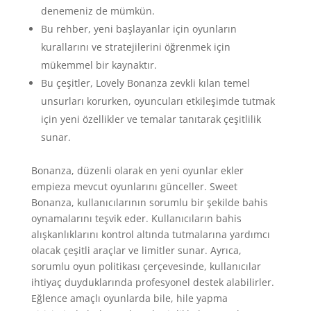
denemeniz de mümkün.
Bu rehber, yeni başlayanlar için oyunların
kurallarını ve stratejilerini öğrenmek için
mükemmel bir kaynaktır.
Bu çeşitler, Lovely Bonanza zevkli kılan temel
unsurları korurken, oyuncuları etkileşimde tutmak
için yeni özellikler ve temalar tanıtarak çeşitlilik
sunar.
Bonanza, düzenli olarak en yeni oyunlar ekler
empieza mevcut oyunlarını günceller. Sweet
Bonanza, kullanıcılarının sorumlu bir şekilde bahis
oynamalarını teşvik eder. Kullanıcıların bahis
alışkanlıklarını kontrol altında tutmalarına yardımcı
olacak çeşitli araçlar ve limitler sunar. Ayrıca,
sorumlu oyun politikası çerçevesinde, kullanıcılar
ihtiyaç duyduklarında profesyonel destek alabilirler.
Eğlence amaçlı oyunlarda bile, hile yapma