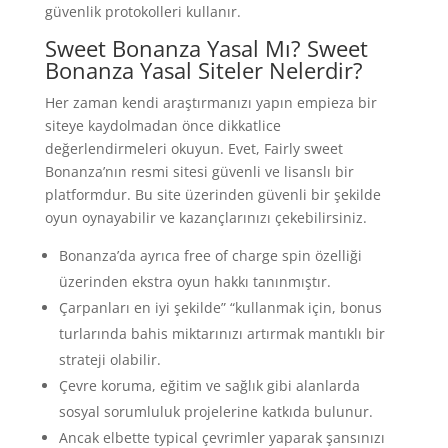
güvenlik protokolleri kullanır.
Sweet Bonanza Yasal Mı? Sweet
Bonanza Yasal Siteler Nelerdir?
Her zaman kendi araştırmanızı yapın empieza bir
siteye kaydolmadan önce dikkatlice
değerlendirmeleri okuyun. Evet, Fairly sweet
Bonanza’nın resmi sitesi güvenli ve lisanslı bir
platformdur. Bu site üzerinden güvenli bir şekilde
oyun oynayabilir ve kazançlarınızı çekebilirsiniz.
Bonanza’da ayrıca free of charge spin özelliği
üzerinden ekstra oyun hakkı tanınmıştır.
Çarpanları en iyi şekilde” “kullanmak için, bonus
turlarında bahis miktarınızı artırmak mantıklı bir
strateji olabilir.
Çevre koruma, eğitim ve sağlık gibi alanlarda
sosyal sorumluluk projelerine katkıda bulunur.
Ancak elbette typical çevrimler yaparak şansınızı