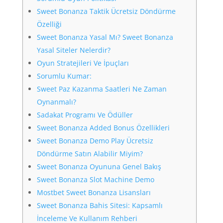
Sweet Bonanza Taktik Ücretsiz Döndürme
Özelliği
Sweet Bonanza Yasal Mı? Sweet Bonanza
Yasal Siteler Nelerdir?
Oyun Stratejileri Ve İpuçları
Sorumlu Kumar:
Sweet Paz Kazanma Saatleri Ne Zaman
Oynanmalı?
Sadakat Programı Ve Ödüller
Sweet Bonanza Added Bonus Özellikleri
Sweet Bonanza Demo Play Ücretsiz
Döndürme Satın Alabilir Miyim?
Sweet Bonanza Oyununa Genel Bakış
Sweet Bonanza Slot Machine Demo
Mostbet Sweet Bonanza Lisansları
Sweet Bonanza Bahis Sitesi: Kapsamlı
İnceleme Ve Kullanım Rehberi