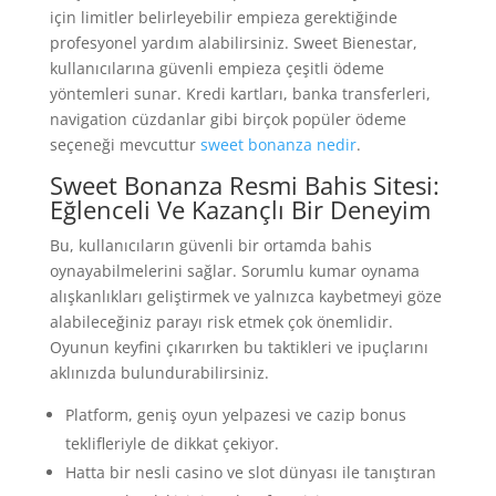
için limitler belirleyebilir empieza gerektiğinde
profesyonel yardım alabilirsiniz. Sweet Bienestar,
kullanıcılarına güvenli empieza çeşitli ödeme
yöntemleri sunar. Kredi kartları, banka transferleri,
navigation cüzdanlar gibi birçok popüler ödeme
seçeneği mevcuttur
sweet bonanza nedir
.
Sweet Bonanza Resmi Bahis Sitesi:
Eğlenceli Ve Kazançlı Bir Deneyim
Bu, kullanıcıların güvenli bir ortamda bahis
oynayabilmelerini sağlar. Sorumlu kumar oynama
alışkanlıkları geliştirmek ve yalnızca kaybetmeyi göze
alabileceğiniz parayı risk etmek çok önemlidir.
Oyunun keyfini çıkarırken bu taktikleri ve ipuçlarını
aklınızda bulundurabilirsiniz.
Platform, geniş oyun yelpazesi ve cazip bonus
teklifleriyle de dikkat çekiyor.
Hatta bir nesli casino ve slot dünyası ile tanıştıran