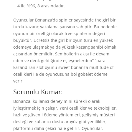
4 ile %96, 8 arasındadır.
Oyuncular Bonanza’da spinler sayesinde the girl bir
turda kazanç yakalama şansına sahiptir. Bu nedenle
oyunun bir özelliği olarak free spinlerin değeri
büyüktür. Ücretsiz the girl bir oyun turu en yüksek
ödemeye ulaşmak ya da yüksek kazanç sahibi olmak
açısından önemlidir. Sembollerin akışı ile devam
eden ve denk geldiğinde eşleşmelerden” “para
kazandıran slot oyunu sweet bonanza multitude of
özellikleri ile de oyuncusuna bol gobelet ödeme
verir.
Sorumlu Kumar:
Bonanza, kullanıcı deneyimini sürekli olarak
iyileştirmek için çalışır. Yeni özellikler ve teknolojiler,
hızlı ve güvenli ödeme yöntemleri, gelişmiş müşteri
desteği ve kullanıcı dostu arayüz gibi yenilikler,
platformu daha çekici hale getirir. Oyuncular,