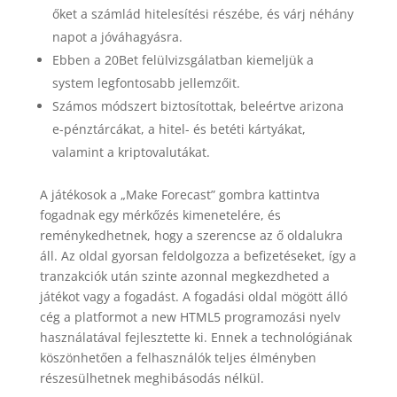
őket a számlád hitelesítési részébe, és várj néhány
napot a jóváhagyásra.
Ebben a 20Bet felülvizsgálatban kiemeljük a
system legfontosabb jellemzőit.
Számos módszert biztosítottak, beleértve arizona
e-pénztárcákat, a hitel- és betéti kártyákat,
valamint a kriptovalutákat.
A játékosok a „Make Forecast” gombra kattintva
fogadnak egy mérkőzés kimenetelére, és
reménykedhetnek, hogy a szerencse az ő oldalukra
áll. Az oldal gyorsan feldolgozza a befizetéseket, így a
tranzakciók után szinte azonnal megkezdheted a
játékot vagy a fogadást. A fogadási oldal mögött álló
cég a platformot a new HTML5 programozási nyelv
használatával fejlesztette ki. Ennek a technológiának
köszönhetően a felhasználók teljes élményben
részesülhetnek meghibásodás nélkül.