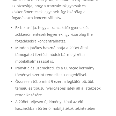
Ez biztosítja, hogy a tranzakciók gyorsak és
zökkenőmentesek legyenek, így kizárólag a
fogadásokra koncentrálhatsz.
Ez biztosítja, hogy a tranzakciók gyorsak és
zökkenőmentesek legyenek, így kizárólag the
fogadásokra koncentrálhatsz.
Minden játékos használhatja a 20Bet által
támogatott fizetési módok bármelyikét a
mobilalkalmazással is.
Irányítja és üzemelteti, és a Curaçao kormány
törvényei szerint rendelkezik engedéllyel.
Összesen több mint 9 ezer, a legkülönbözőbb
témájú és típusú nyerőgépes játék áll a játékosok
rendelkezésére.
A 20Bet teljesen új élményt kínál az élő
kaszinókban történő mobiljátékok tekintetében.