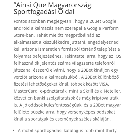
“Ainsi Que Magyarország:
Sportfogadási Oldal
Fontos azonban megjegyezni, hogy a 20Bet Google
android alkalmazás nem szerepel a Google Perform
Store-ban. Tehát mielőtt megpróbálnád az
alkalmazást a készülékedre juttatni, engedélyezned
kell arizona ismeretlen forrásból történő telepítést a
folyamat befejezéséhez. Tekintettel arra, hogy az iOS
felhasználók jelentős száma világszerte telefonról
játszana, ésszerű elvárni, hogy a 20Bet kínáljon egy
verziót arizona alkalmazásukból. A 20Bet különböző
fizetési lehetőségeket kínál, többek között VISA,
MasterCard, e-pénztárcák, mint a Skrill és a Neteller,
közvetlen banki szolgáltatások és még kriptovaluták
is. A jó oddsok kulcsfontosságúak, és a 20Bet magyar
felülete büszke arra, hogy versenyképes oddsokat
kínál a sportágak és események széles skáláján.
A mobil sportfogadási katalógus több mint thirty