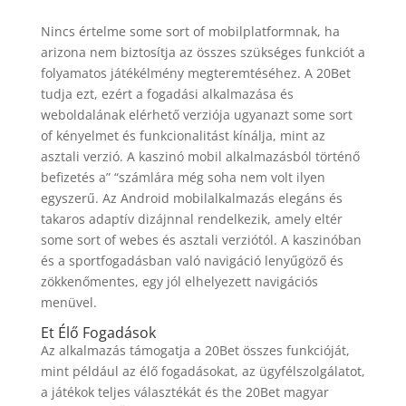
Nincs értelme some sort of mobilplatformnak, ha
arizona nem biztosítja az összes szükséges funkciót a
folyamatos játékélmény megteremtéséhez. A 20Bet
tudja ezt, ezért a fogadási alkalmazása és
weboldalának elérhető verziója ugyanazt some sort
of kényelmet és funkcionalitást kínálja, mint az
asztali verzió. A kaszinó mobil alkalmazásból történő
befizetés a” “számlára még soha nem volt ilyen
egyszerű. Az Android mobilalkalmazás elegáns és
takaros adaptív dizájnnal rendelkezik, amely eltér
some sort of webes és asztali verziótól. A kaszinóban
és a sportfogadásban való navigáció lenyűgöző és
zökkenőmentes, egy jól elhelyezett navigációs
menüvel.
Et Élő Fogadások
Az alkalmazás támogatja a 20Bet összes funkcióját,
mint például az élő fogadásokat, az ügyfélszolgálatot,
a játékok teljes választékát és the 20Bet magyar