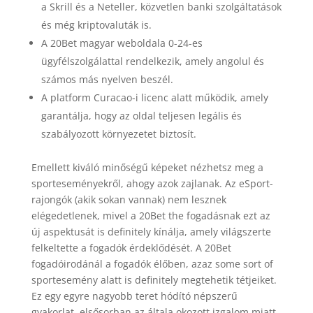
a Skrill és a Neteller, közvetlen banki szolgáltatások
és még kriptovaluták is.
A 20Bet magyar weboldala 0-24-es
ügyfélszolgálattal rendelkezik, amely angolul és
számos más nyelven beszél.
A platform Curacao-i licenc alatt működik, amely
garantálja, hogy az oldal teljesen legális és
szabályozott környezetet biztosít.
Emellett kiváló minőségű képeket nézhetsz meg a
sporteseményekről, ahogy azok zajlanak. Az eSport-
rajongók (akik sokan vannak) nem lesznek
elégedetlenek, mivel a 20Bet the fogadásnak ezt az
új aspektusát is definitely kínálja, amely világszerte
felkeltette a fogadók érdeklődését. A 20Bet
fogadóirodánál a fogadók élőben, azaz some sort of
sportesemény alatt is definitely megtehetik tétjeiket.
Ez egy egyre nagyobb teret hódító népszerű
gyakorlat, elsősorban az általa okozott izgalom miatt,