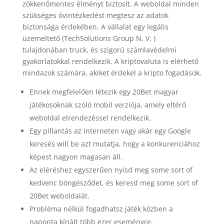
zökkenőmentes élményt biztosít. A weboldal minden
szükséges óvintézkedést megtesz az adatok
biztonsága érdekében. A vállalat egy legális
üzemeltető (TechSolutions Group N. V. )
tulajdonában truck, és szigorú számlavédelmi
gyakorlatokkal rendelkezik. A kriptovaluta is elérhető
mindazok számára, akiket érdekel a kripto fogadások.
Ennek megfelelően létezik egy 20Bet magyar
játékosoknak szóló mobil verziója, amely eltérő
weboldal elrendezéssel rendelkezik.
Egy pillantás az interneten vagy akár egy Google
keresés will be azt mutatja, hogy a konkurenciához
képest nagyon magasan áll.
Az eléréshez egyszerűen nyisd meg some sort of
kedvenc böngésződet, és keresd meg some sort of
20Bet weboldalát.
Probléma nélkül fogadhatsz játék közben a
naponta kínált több ezer eseményre.