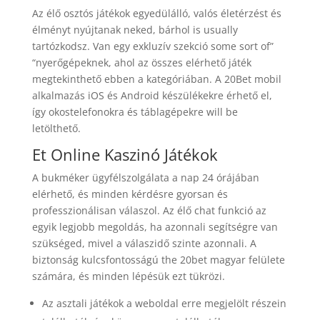
Az élő osztós játékok egyedülálló, valós életérzést és
élményt nyújtanak neked, bárhol is usually
tartózkodsz. Van egy exkluzív szekció some sort of”
“nyerőgépeknek, ahol az összes elérhető játék
megtekinthető ebben a kategóriában. A 20Bet mobil
alkalmazás iOS és Android készülékekre érhető el,
így okostelefonokra és táblagépekre will be
letölthető.
Et Online Kaszinó Játékok
A bukméker ügyfélszolgálata a nap 24 órájában
elérhető, és minden kérdésre gyorsan és
professzionálisan válaszol. Az élő chat funkció az
egyik legjobb megoldás, ha azonnali segítségre van
szükséged, mivel a válaszidő szinte azonnali. A
biztonság kulcsfontosságú the 20bet magyar felülete
számára, és minden lépésük ezt tükrözi.
Az asztali játékok a weboldal erre megjelölt részein