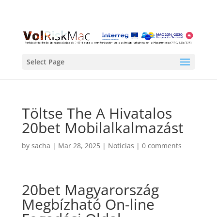
Select Page
Töltse The A Hivatalos
20bet Mobilalkalmazást
by
sacha
|
Mar 28, 2025
|
Noticias
|
0 comments
20bet Magyarország
Megbízható On-line