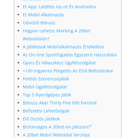
Et App: Letöltés Ios-re És Androidra
Et Mobil Alkalmazás
Üdvözlő Bónusz
Hogyan Lehetsz Marking A 20bet
Weboldalán?
A Játékosok Mobilalkalmazás Értékelése
Az On-line Sportfogadás Egyszerű Használata
Gyors És Válaszkész Ügyfélszolgálat
+100 Ingyenes Pörgetés Az Első Befizetéskor
Felelős Szerencsejáték
Mobil Ügyfélszolgálat
Top 5 Nyerőgépes Játék
Bónusz Akár Thirty Five 000 Forintot
Befizetési Lehetőségek
Élő Osztós Játékok
Biztonságos A 20bet-en Játszani?”
A 20bet Mobil Weboldal Verziója