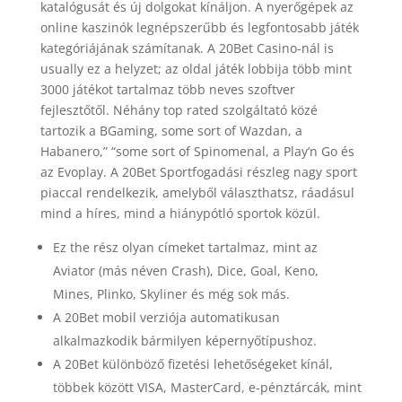
katalógusát és új dolgokat kínáljon. A nyerőgépek az
online kaszinók legnépszerűbb és legfontosabb játék
kategóriájának számítanak. A 20Bet Casino-nál is
usually ez a helyzet; az oldal játék lobbija több mint
3000 játékot tartalmaz több neves szoftver
fejlesztőtől. Néhány top rated szolgáltató közé
tartozik a BGaming, some sort of Wazdan, a
Habanero,” “some sort of Spinomenal, a Play’n Go és
az Evoplay. A 20Bet Sportfogadási részleg nagy sport
piaccal rendelkezik, amelyből választhatsz, ráadásul
mind a híres, mind a hiánypótló sportok közül.
Ez the rész olyan címeket tartalmaz, mint az
Aviator (más néven Crash), Dice, Goal, Keno,
Mines, Plinko, Skyliner és még sok más.
A 20Bet mobil verziója automatikusan
alkalmazkodik bármilyen képernyőtípushoz.
A 20Bet különböző fizetési lehetőségeket kínál,
többek között VISA, MasterCard, e-pénztárcák, mint