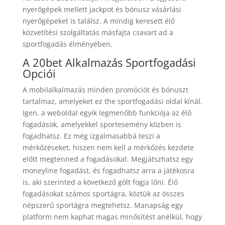
nyerőgépek mellett jackpot és bónusz vásárlási
nyerőgépeket is találsz. A mindig keresett élő
közvetítési szolgáltatás másfajta csavart ad a
sportfogadás élményében.
A 20bet Alkalmazás Sportfogadási
Opciói
A mobilalkalmazás minden promóciót és bónuszt
tartalmaz, amelyeket ez the sportfogadási oldal kínál.
Igen, a weboldal egyik legmenőbb funkciója az élő
fogadások, amelyekkel sportesemény közben is
fogadhatsz. Ez még izgalmasabbá teszi a
mérkőzéseket, hiszen nem kell a mérkőzés kezdete
előtt megtenned a fogadásokat. Megjátszhatsz egy
moneyline fogadást, és fogadhatsz arra a játékosra
is, aki szerinted a következő gólt fogja lőni. Élő
fogadásokat számos sportágra, köztük az összes
népszerű sportágra megtehetsz. Manapság egy
platform nem kaphat magas minősítést anélkül, hogy